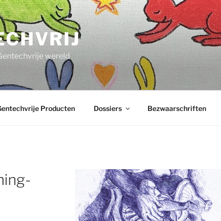
ECHVRIJ
Gentechvrije wereld
entechvrije Producten
Dossiers
Bezwaarschriften
ning-