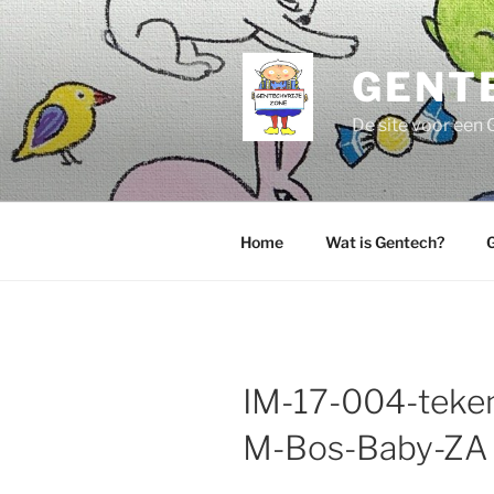
Ga
naar
de
GENT
inhoud
De site voor een 
Home
Wat is Gentech?
G
IM-17-004-teke
M-Bos-Baby-ZA