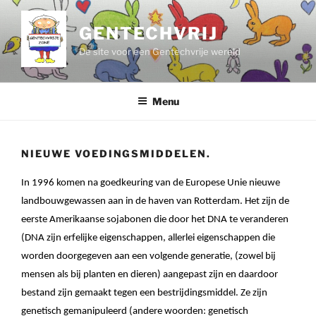
Ga
naar
GENTECHVRIJ
de
De site voor een Gentechvrije wereld
inhoud
Menu
NIEUWE VOEDINGSMIDDELEN.
In 1996 komen na goedkeuring van de Europese Unie nieuwe
landbouwgewassen aan in de haven van Rotterdam. Het zijn de
eerste Amerikaanse sojabonen die door het DNA te veranderen
(DNA zijn erfelijke eigenschappen, allerlei eigenschappen die
worden doorgegeven aan een volgende generatie, (zowel bij
mensen als bij planten en dieren) aangepast zijn en daardoor
bestand zijn gemaakt tegen een bestrijdingsmiddel. Ze zijn
genetisch gemanipuleerd (andere woorden: genetisch