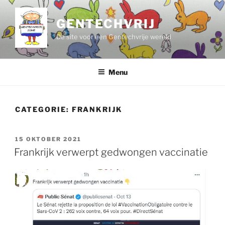
Ga
naar
GENTECHVRIJ
de
De site voor een Gentechvrije wereld
inhoud
Menu
CATEGORIE:
FRANKRIJK
GEPLAATST
15 OKTOBER 2021
OP
Frankrijk verwerpt gedwongen vaccinatie