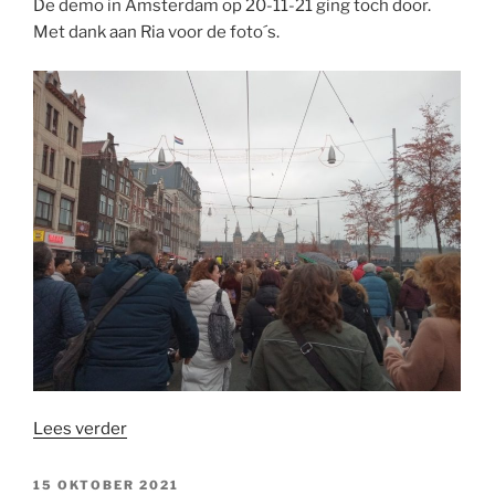
De demo in Amsterdam op 20-11-21 ging toch door.
Met dank aan Ria voor de foto´s.
“Afgelast?”
Lees verder
GEPLAATST
15 OKTOBER 2021