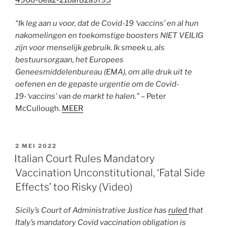
“Ik leg aan u voor, dat de Covid-19 ‘vaccins’ en al hun
nakomelingen en toekomstige boosters NIET VEILIG
zijn voor menselijk gebruik. Ik smeek u, als
bestuursorgaan, het Europees
Geneesmiddelenbureau (EMA), om alle druk uit te
oefenen en de gepaste urgentie om de Covid-
19-‘vaccins’ van de markt te halen.”
– Peter
McCullough.
MEER
GEPLAATST
2 MEI 2022
OP
Italian Court Rules Mandatory
Vaccination Unconstitutional, ‘Fatal Side
Effects’ too Risky (Video)
Sicily’s Court of Administrative Justice has
ruled
that
Italy’s mandatory Covid vaccination obligation is