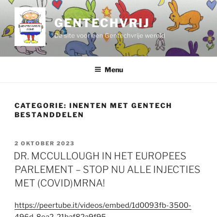
Ga
naar
GENTECHVRIJ
de
De site voor een Gentechvrije wereld
inhoud
Menu
CATEGORIE:
INENTEN MET GENTECH
BESTANDDELEN
GEPLAATST
2 OKTOBER 2023
OP
DR. MCCULLOUGH IN HET EUROPEES
PARLEMENT – STOP NU ALLE INJECTIES
MET (COVID)MRNA!
https://peertube.it/videos/embed/1d0093fb-3500-
496d-8ea2-21baf82a9f95