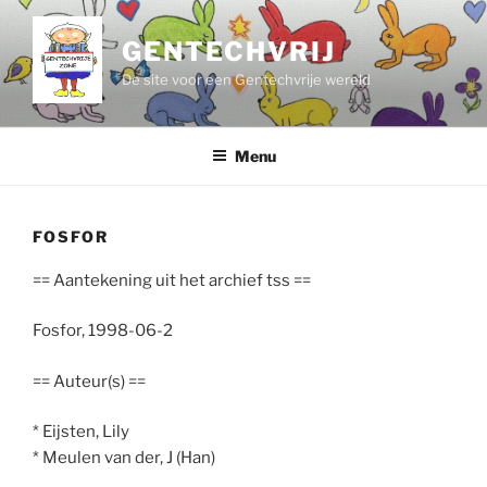
Ga
naar
GENTECHVRIJ
de
De site voor een Gentechvrije wereld
inhoud
Menu
FOSFOR
== Aantekening uit het archief tss ==
Fosfor, 1998-06-2
== Auteur(s) ==
* Eijsten, Lily
* Meulen van der, J (Han)