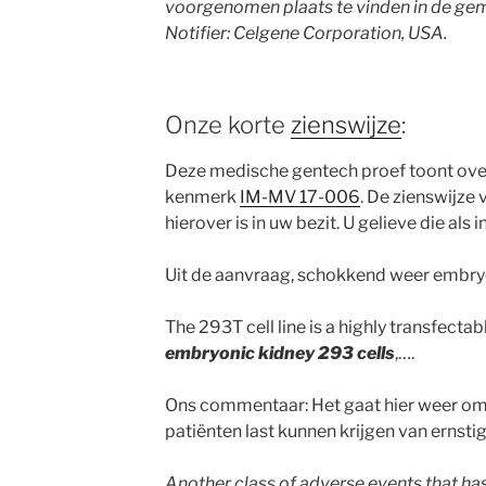
voorgenomen plaats te vinden in de ge
Notifier: Celgene Corporation, USA.
Onze korte
zienswijze
:
Deze medische gentech proef toont ov
kenmerk
IM-MV 17-006
. De zienswijze
hierover is in uw bezit. U gelieve die als
Uit de aanvraag, schokkend weer embryo
The 293T cell line is a highly transfectab
embryonic kidney 293 cells
,….
Ons commentaar: Het gaat hier weer om e
patiënten last kunnen krijgen van ernsti
Another class of adverse events that ha