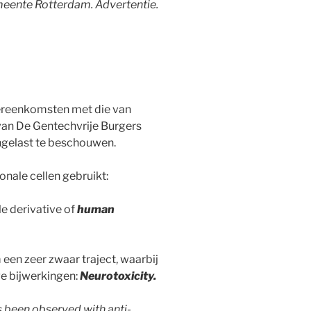
meente Rotterdam. Advertentie.
ereenkomsten met die van
 van De Gentechvrije Burgers
 ingelast te beschouwen.
nale cellen gebruikt:
le derivative of
human
en zeer zwaar traject, waarbij
ge bijwerkingen:
Neurotoxicity.
s been observed with anti-