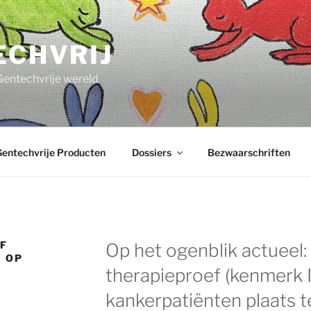
ECHVRIJ
Gentechvrije wereld
entechvrije Producten
Dossiers
Bezwaarschriften
F
Op het ogenblik actueel
) OP
therapieproef (kenmerk
kankerpatiënten plaats t