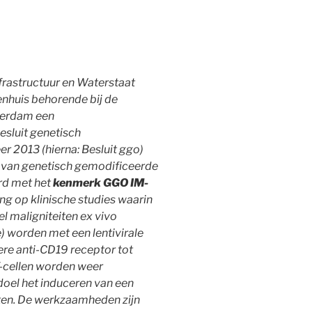
nfrastructuur en Waterstaat
enhuis behorende bij de
terdam een
sluit genetisch
 2013 (hierna: Besluit ggo)
u van genetisch gemodificeerde
rd met het
kenmerk GGO IM-
g op klinische studies waarin
l maligniteiten ex vivo
) worden met een lentivirale
re anti-CD19 receptor tot
-cellen worden weer
doel het induceren van een
iten. De werkzaamheden zijn