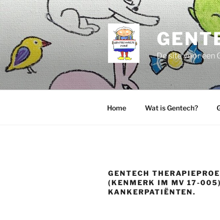
Ga
naar
de
GENT
inhoud
De site voor een 
Home
Wat is Gentech?
G
GENTECH THERAPIEPROE
(KENMERK IM MV 17-005
KANKERPATIËNTEN.