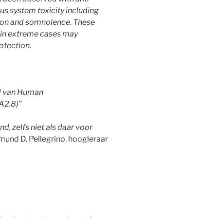
us system toxicity including
usion and somnolence. These
d in extreme cases may
otection.
id van Human
A2.8)”
 zelfs niet als daar voor
mund D. Pellegrino, hoogleraar