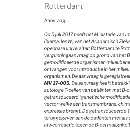
Rotterdam.
Aanvraag:
Op 5 juli 2017 heeft het Ministerie van I
(hierna: IenW) van het Academisch Ziek
openbare universiteit Rotterdam te Rot
vergunningaanvraag op grond van het Be
gemodificeerde organismen milieubeheer
ontvangen voor introductie in het milie
organismen. De aanvraag is geregistree
MV 17-005.
De aanvraag heeft betrekkin
autologe T-cellen van patiënten met B-ce
getransduceerd (genetische modificatie
vector welke een transmembrane, chime
expressie brengt. De getransduceerde T
teruggegeven aan de patiënten met als 
afweerreactie tegen de B-cel malignite