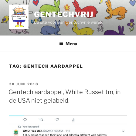
Ga
naar
GENTECHVRIJ
de
De site voor een Gentechvrije wereld
inhoud
Menu
TAG:
GENTECH AARDAPPEL
GEPLAATST
30 JUNI 2018
OP
Gentech aardappel, White Russet tm, in
de USA niet gelabeld.