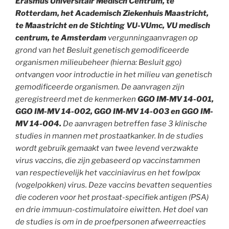
Erasmus Universitair Medisch Centrum, te
Rotterdam, het Academisch Ziekenhuis Maastricht,
te Maastricht en de Stichting VU-VUmc, VU medisch
centrum, te Amsterdam
vergunningaanvragen op
grond van het Besluit genetisch gemodificeerde
organismen milieubeheer (hierna: Besluit ggo)
ontvangen voor introductie in het milieu van genetisch
gemodificeerde organismen. De aanvragen zijn
geregistreerd met de kenmerken
GGO IM-MV 14-001,
GGO IM-MV 14-002, GGO IM-MV 14-003 en GGO IM-
MV 14-004.
De aanvragen betreffen fase 3 klinische
studies in mannen met prostaatkanker. In de studies
wordt gebruik gemaakt van twee levend verzwakte
virus vaccins, die zijn gebaseerd op vaccinstammen
van respectievelijk het vacciniavirus en het fowlpox
(vogelpokken) virus. Deze vaccins bevatten sequenties
die coderen voor het prostaat-specifiek antigen (PSA)
en drie immuun-costimulatoire eiwitten. Het doel van
de studies is om in de proefpersonen afweerreacties