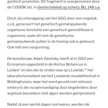
gentech promoten. Dit fragment is overgenomen door
de COGEM. blz. in
Gentechdebat op scherp. Blz. 148 o.a.
Doch, bij ontsnapping van het GGO, door een ongeluk
o.i.d., genereert het genetisch gemanipuleerde
organisme tenslotte een genetisch gemodificeerd
organisme, zoals dit met de genetische
gemanipuleerde pollen in de honing ook is gebeurd.
Ook mét een vergunning.
De kunstenaar, Adam Zaretsky, heeft al in 2012 een
Errorarium opgesteld in de Hortus Botanicus in
Leiden* en één die te vinden was op LLowlab,** het
laboratoriumeiland van het Lowlands muziekfestival in
Biddinghuizen, waar het werd gevuld met zebravis
embryo’s die na aanmoediging door begeleiders door
argeloze bezoekers met algen werden geïnjecteerd.
Nadat zij een aantal dagen oud waren, werden de