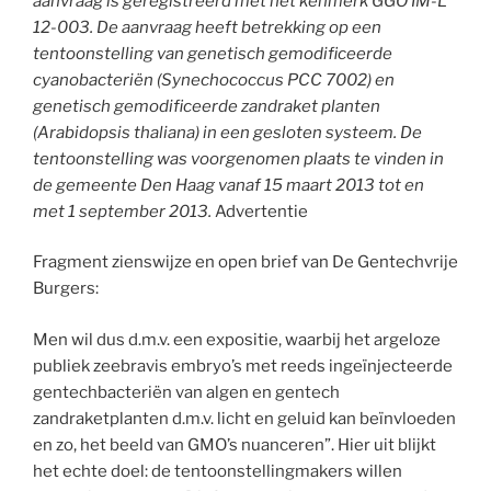
aanvraag is geregistreerd met het kenmerk GGO IM-L
12-003. De aanvraag heeft betrekking op een
tentoonstelling van genetisch gemodificeerde
cyanobacteriën (Synechococcus PCC 7002) en
genetisch gemodificeerde zandraket planten
(Arabidopsis thaliana) in een gesloten systeem. De
tentoonstelling was voorgenomen plaats te vinden in
de gemeente Den Haag vanaf 15 maart 2013 tot en
met 1 september 2013.
Advertentie
Fragment zienswijze en open brief van De Gentechvrije
Burgers:
Men wil dus d.m.v. een expositie, waarbij het argeloze
publiek zeebravis embryo’s met reeds ingeïnjecteerde
gentechbacteriën van algen en gentech
zandraketplanten d.m.v. licht en geluid kan beïnvloeden
en zo, het beeld van GMO’s nuanceren”. Hier uit blijkt
het echte doel: de tentoonstellingmakers willen