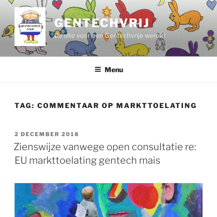
Ga
naar
GENTECHVRIJ
de
De site voor een Gentechvrije wereld
inhoud
Menu
TAG:
COMMENTAAR OP MARKTTOELATING
GEPLAATST
2 DECEMBER 2018
OP
Zienswijze vanwege open consultatie re:
EU markttoelating gentech mais