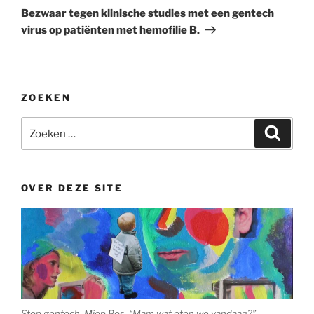
bericht
Bezwaar tegen klinische studies met een gentech
virus op patiënten met hemofilie B.
ZOEKEN
Zoeken
Zoeke
naar:
OVER DEZE SITE
Stop gentech, Miep Bos. “Mam wat eten we vandaag?”