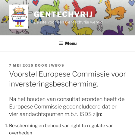
Ga
naar
GENTECHVRIJ
de
De site voor een Gentechvrije wereld
inhoud
Menu
GEPLAATST
7 MEI 2015
DOOR
JWBOS
OP
Voorstel Europese Commissie voor
inversteringsbescherming.
Na het houden van consultatieronden heeft de
Europese Commissie geconcludeerd dat er
vier aandachtspunten m.b.t. ISDS zijn:
Bescherming en behoud van right to regulate van
overheden