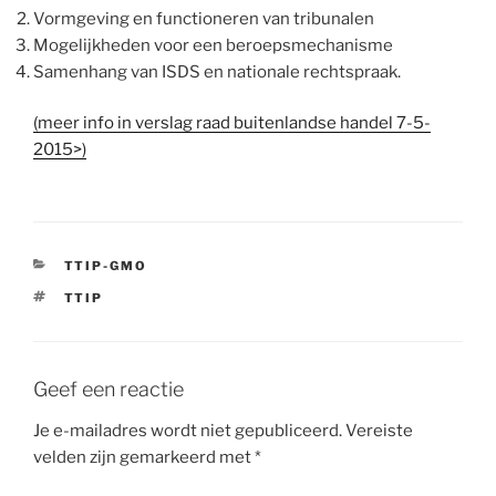
Vormgeving en functioneren van tribunalen
Mogelijkheden voor een beroepsmechanisme
Samenhang van ISDS en nationale rechtspraak.
(meer info in verslag raad buitenlandse handel 7-5-
2015>)
CATEGORIEËN
TTIP-GMO
TAGS
TTIP
Geef een reactie
Je e-mailadres wordt niet gepubliceerd.
Vereiste
velden zijn gemarkeerd met
*