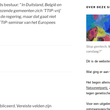
nds bestuur
: ” In Duitsland, België en
OVER DEZE S
ezende gemeenten zich ‘TTIP-vrij’
 de regering, maar dat gaat niet
n TTIP-seminar van het Europees
Stop gentech, 
vandaag?”
Dit is de websit
Wat ging er aan 
Het begon allem
Natuurwetpartij.
Z
tegen genetische
Voor een uitgebr
bliceerd.
Vereiste velden zijn
ontstaansgeschi