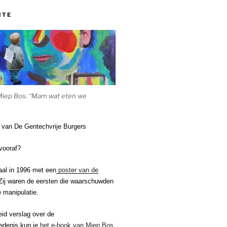
ITE
Miep Bos. “Mam wat eten we
e van De Gentechvrije Burgers
vooraf?
aal in 1996 met een
poster van de
ij waren de eersten die waarschuwden
 manipulatie.
eid verslag over de
edenis kun je
het e-book van Miep Bos