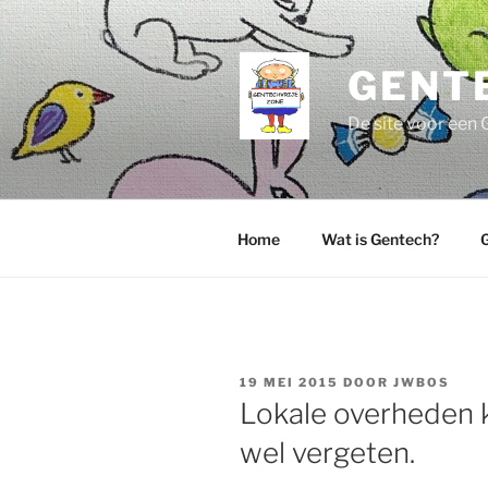
Ga
naar
de
GENT
inhoud
De site voor een 
Home
Wat is Gentech?
G
GEPLAATST
19 MEI 2015
DOOR
JWBOS
OP
Lokale overheden k
wel vergeten.