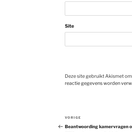
Site
Deze site gebruikt Akismet o
reactie gegevens worden verw
Bericht
Vorig
VORIGE
navigatie
bericht
Beantwoording kamervragen o