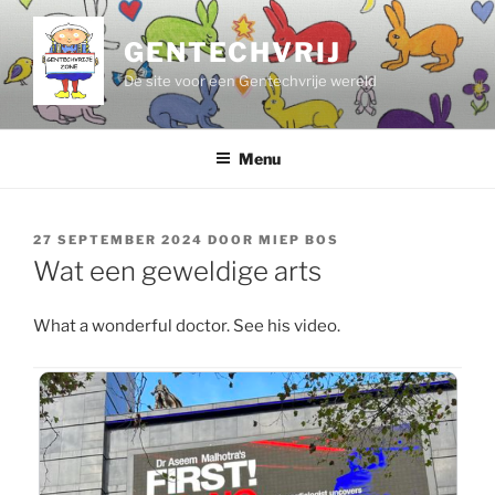
Ga
naar
GENTECHVRIJ
de
De site voor een Gentechvrije wereld
inhoud
Menu
GEPLAATST
27 SEPTEMBER 2024
DOOR
MIEP BOS
OP
Wat een geweldige arts
What a wonderful doctor. See his video.