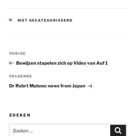
CATEGORIEËN
NIET GECATEGORISEERD
Bericht
Vorig
VORIGE
navigatie
bericht
Bewijzen stapelen zich op Video van Auf 1
Volgend
VOLGENDE
bericht
Dr Robrt Malone: news from Japan
ZOEKEN
Zoeken
Zoeke
naar: