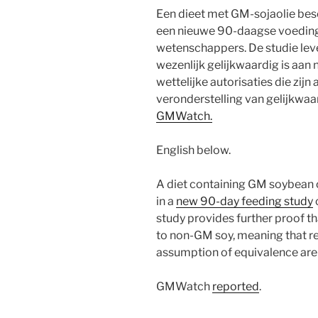
Een dieet met GM-sojaolie besc
een nieuwe 90-daagse voeding
wetenschappers. De studie leve
wezenlijk gelijkwaardig is aan
wettelijke autorisaties die zij
veronderstelling van gelijkwaa
GMWatch.
English below.
A diet containing GM soybean o
in a
new 90-day feeding study
study provides further proof th
to non-GM soy, meaning that re
assumption of equivalence are 
GMWatch
reported
.