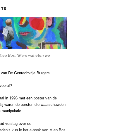
ITE
Miep Bos. “Mam wat eten we
e van De Gentechvrije Burgers
vooraf?
aal in 1996 met een
poster van de
ij waren de eersten die waarschuwden
 manipulatie.
eid verslag over de
edenis kun je
het e-book van Miep Bos