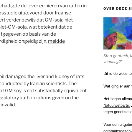
hadigde de lever en nieren van ratten in
OVER DEZE S
sstudie uitgevoerd door Iraanse
rt verder bewijs dat GM-soja niet
 niet-GM-soja, wat betekent dat de
n afgegeven op basis van de
rdigheid ongeldig zijn,
meldde
Stop gentech, 
vandaag?”
Dit is de websit
il damaged the liver and kidney of rats
conducted by Iranian scientists. The
Wat ging er aan 
at GM soy is not substantially equivalent
gulatory authorizations given on the
Het begon allem
invalid.
Natuurwetpartij.
Z
tegen genetische
Voor een uitgebr
ontstaansgeschi