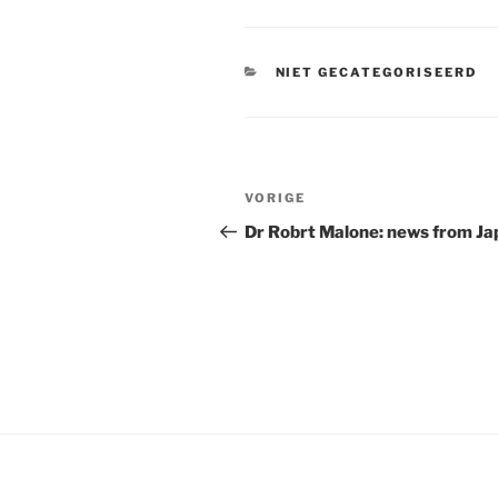
CATEGORIEËN
NIET GECATEGORISEERD
Bericht
Vorig
VORIGE
navigatie
bericht
Dr Robrt Malone: news from Ja