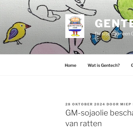
Ga
naar
de
GENT
inhoud
De site voor een 
Home
Wat is Gentech?
G
GEPLAATST
28 OKTOBER 2024
DOOR
MIEP
OP
GM-sojaolie bescha
van ratten