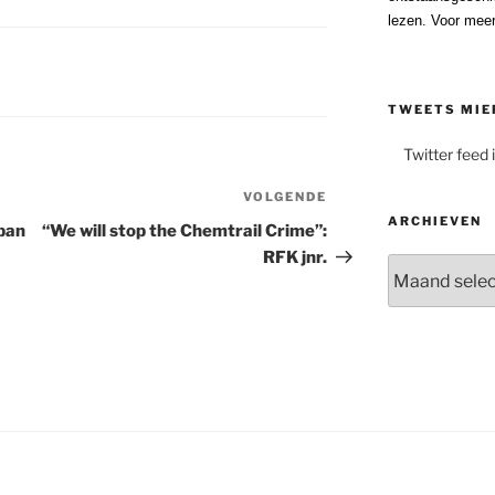
lezen. Voor meer
TWEETS MIE
Twitter feed 
VOLGENDE
Volgend
ARCHIEVEN
bericht
pan
“We will stop the Chemtrail Crime”:
RFK jnr.
Archieven