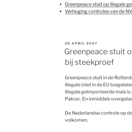
Greenpeace stuit op illegale g
Verhoging controles van de 
GEPLAATST
28 APRIL 2007
OP
Greenpeace stuit o
bij steekproef
Greenpeace stuit in de Rotter
illegale (niet in de EU toegel
illegale geïmporteerde maïs is 
Pakrac. En inmiddels overgela
De Nederlandse controle op de
volkomen.