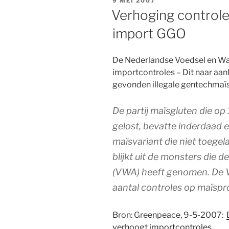
GEPLAATST
9 MEI 2007
de
OP
Verhoging control
Handhaving
import GGO
van
de
consumentbesche
De Nederlandse Voedsel en Wa
geborgd?”
importcontroles – Dit naar aa
gevonden illegale gentechmaïs
De partij maïsgluten die op
gelost, bevatte inderdaad 
maïsvariant die niet toegel
blijkt uit de monsters die 
(VWA) heeft genomen. De V
aantal controles op maïspr
Bron: Greenpeace, 9-5-2007:
verhoogt importcontroles