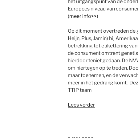
het uitgangspunt van de onderh
der
Europees niveau van consumen
Ploeg
(
meer info>>
)
(VK)”
Op dit moment overtreden de g
Heijn, Plus, Jamin) bij Amerik
betrekking tot etikettering va
de consument omtrent geneti
hierdoor teniet gedaan. De NV
om hiertegen op te treden. Doo
maar toenemen, en de verwach
meer in het gedrang komt. De
TTIP team
“Aan
Lees verder
TTIP-
Team.
Is
ook