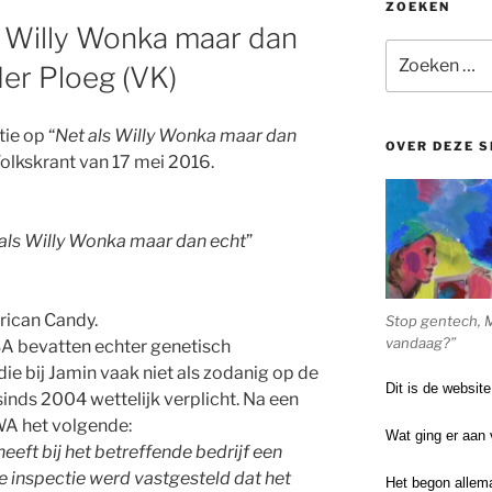
ZOEKEN
s Willy Wonka maar dan
Zoeken
der Ploeg (VK)
naar:
ie op “
Net als Willy Wonka maar dan
OVER DEZE S
Volkskrant van 17 mei 2016.
als Willy Wonka maar dan echt
”
rican Candy.
Stop gentech, 
vandaag?”
A bevatten echter genetisch
ie bij Jamin vaak niet als zodanig op de
Dit is de websit
 sinds 2004 wettelijk verplicht. Na een
WA het volgende:
Wat ging er aan 
eft bij het betreffende bedrijf een
de inspectie werd vastgesteld dat het
Het begon allem