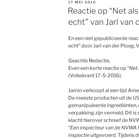
GEPLAATST
17 MEI 2016
OP
Reactie op “Net al
echt” van Jarl van 
En een niet gepubliceerde react
echt
” door Jarl van der Ploeg, 
Geachte Redactie,
Even een korte reactie op “
Net 
(Volkskrant 17-5-2016).
Jamin verkoopt al een tijd Ame
De meeste producten uit de US
gemanipuleerde ingrediënten, d
verpakking zijn vermeld. Dit is
klacht hierover schreef de NV
“
Een inspecteur van de NVWA he
inspectie uitgevoerd. Tijdens 