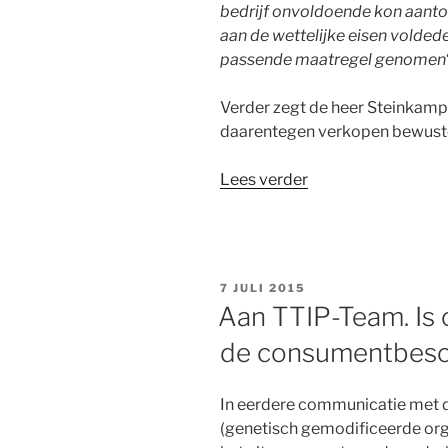
bedrijf onvoldoende kon aanto
aan de wettelijke eisen volde
passende maatregel genomen
Verder zegt de heer Steinkamp
daarentegen verkopen bewuste
“Reactie
Lees verder
op
“Net
als
Willy
GEPLAATST
7 JULI 2015
Wonka
OP
Aan TTIP-Team. Is
maar
de consumentbesc
dan
echt”
van
In eerdere communicatie met d
Jarl
(genetisch gemodificeerde org
van