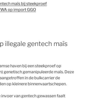
entech maïs bij steekproef
NVWA op import GGO
p illegale gentech maïs
damse haven bij een steekproef op
aten) genetisch gemanipuleerde maïs. Deze
aangetroffen in de bulkcarrier de
den op kleinere binnenvaartschepen.
 invoer van gentech gewassen faalt