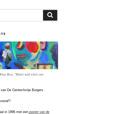
Zoeken
ITE
Miep Bos. “Mam wat eten we
e van De Gentechvrije Burgers
vooraf?
aal in 1996 met een
poster van de