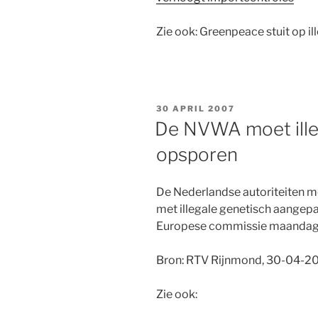
Zie ook: Greenpeace stuit op il
GEPLAATST
30 APRIL 2007
OP
De NVWA moet ille
opsporen
De Nederlandse autoriteiten 
met illegale genetisch aangep
Europese commissie maandag
Bron: RTV Rijnmond, 30-04-2
Zie ook: