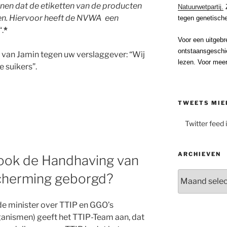
nen dat de etiketten van de producten
Natuurwetpartij.
Z
den. Hiervoor heeft de NVWA een
tegen genetische
“.
*
Voor een uitgebr
ontstaansgeschi
 van Jamin tegen uw verslaggever: “Wij
lezen. Voor meer
 suikers”.
TWEETS MIE
Twitter feed 
ARCHIEVEN
 ook de Handhaving van
Archieven
herming geborgd?
e minister over TTIP en GGO’s
anismen) geeft het TTIP-Team aan, dat