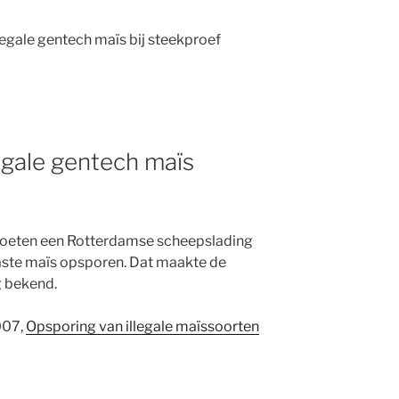
legale gentech maïs bij steekproef
gale gentech maïs
moeten een Rotterdamse scheepslading
aste maïs opsporen. Dat maakte de
 bekend.
007,
Opsporing van illegale maïssoorten