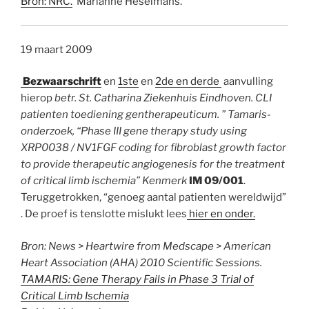
Bron: NRC.
Marianne Heselmans.
19 maart 2009
Bezwaarschrift
en
1ste
en
2de en derde
aanvulling
hierop
betr. St. Catharina Ziekenhuis Eindhoven. CLI
patienten toediening gentherapeuticum. ” Tamaris-
onderzoek, “Phase III gene therapy study using
XRP0038 / NV1FGF coding for fibroblast growth factor
to provide therapeutic angiogenesis for the treatment
of critical limb ischemia” Kenmerk
IM 09/001
.
Teruggetrokken, “genoeg aantal patienten wereldwijd”
. De proef is tenslotte mislukt lees
hier en onder.
Bron: News > Heartwire from Medscape > American
Heart Association (AHA) 2010 Scientific Sessions.
TAMARIS: Gene Therapy Fails in Phase 3 Trial of
Critical Limb Ischemia