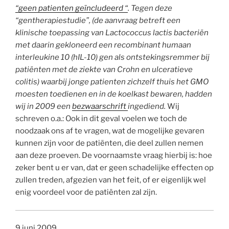
“geen patienten geïncludeerd “
. Tegen deze
“gentherapiestudie”, (de aanvraag betreft een
klinische toepassing van Lactococcus lactis bacteriën
met daarin gekloneerd een recombinant humaan
interleukine 10 (hIL-10) gen als ontstekingsremmer bij
patiënten met de ziekte van Crohn en ulceratieve
colitis) waarbij jonge patienten zichzelf thuis het GMO
moesten toedienen en in de koelkast bewaren, hadden
wij in 2009 een
bezwaarschrift
ingediend.
Wij
schreven o.a.: Ook in dit geval voelen we toch de
noodzaak ons af te vragen, wat de mogelijke gevaren
kunnen zijn voor de patiënten, die deel zullen nemen
aan deze proeven. De voornaamste vraag hierbij is: hoe
zeker bent u er van, dat er geen schadelijke effecten op
zullen treden, afgezien van het feit, of er eigenlijk wel
enig voordeel voor de patiënten zal zijn.
9 juni 2009