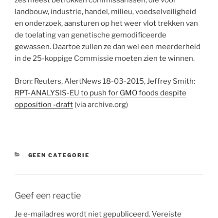
zes meest betrokken commissarissen, die voor
landbouw, industrie, handel, milieu, voedselveiligheid
en onderzoek, aansturen op het weer vlot trekken van
de toelating van genetische gemodificeerde
gewassen. Daartoe zullen ze dan wel een meerderheid
in de 25-koppige Commissie moeten zien te winnen.
Bron: Reuters, AlertNews 18-03-2015, Jeffrey Smith:
RPT-ANALYSIS-EU to push for GMO foods despite
opposition -draft
(via archive.org)
CATEGORIEËN
GEEN CATEGORIE
Geef een reactie
Je e-mailadres wordt niet gepubliceerd.
Vereiste