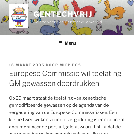
Ga
naar
GENTECHVRIJ
de
De site voor een Gentechvrije wereld
inhoud
Menu
GEPLAATST
18 MAART 2005
DOOR
MIEP BOS
OP
Europese Commissie wil toelating
GM gewassen doordrukken
Op 29 maart staat de toelating van genetische
gemodificeerde gewassen op de agenda van de
vergadering van de Europese Commissarissen. Een
kleine twee weken vóór die vergadering is een concept
document naar de pers uitgelekt, waaruit blijkt dat de