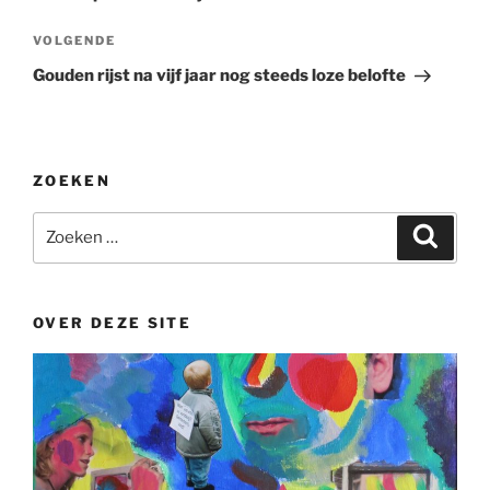
Volgend
VOLGENDE
bericht
Gouden rijst na vijf jaar nog steeds loze belofte
ZOEKEN
Zoeken
Zoeke
naar:
OVER DEZE SITE