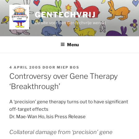
Ga
naar
GENTECHVRIJ
de
De site voor een Gentechvrije wereld
inhoud
Menu
GEPLAATST
4 APRIL 2005
DOOR
MIEP BOS
OP
Controversy over Gene Therapy
‘Breakthrough’
A ‘precision’ gene therapy turns out to have significant
off-target effects
Dr. Mae-Wan Ho, Isis Press Release
Collateral damage from ‘precision’ gene