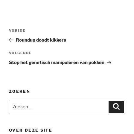
Bericht
Vorig
VORIGE
navigatie
bericht
Roundup doodt kikkers
Volgend
VOLGENDE
bericht
Stop het genetisch manipuleren van pokken
ZOEKEN
Zoeken
Zoeke
naar:
OVER DEZE SITE