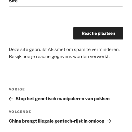
Site
Deze site gebruikt Akismet om spam te verminderen.
Bekijk hoe je reactie gegevens worden verwerkt
.
Bericht
Vorig
VORIGE
navigatie
bericht
Stop het genetisch manipuleren van pokken
Volgend
VOLGENDE
bericht
China brengt illegale gentech-rijst in omloop