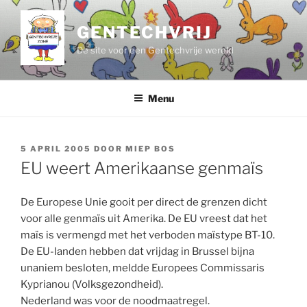
Ga
naar
GENTECHVRIJ
de
De site voor een Gentechvrije wereld
inhoud
Menu
GEPLAATST
5 APRIL 2005
DOOR
MIEP BOS
OP
EU weert Amerikaanse genmaïs
De Europese Unie gooit per direct de grenzen dicht
voor alle genmaïs uit Amerika. De EU vreest dat het
maïs is vermengd met het verboden maïstype BT-10.
De EU-landen hebben dat vrijdag in Brussel bijna
unaniem besloten, meldde Europees Commissaris
Kyprianou (Volksgezondheid).
Nederland was voor de noodmaatregel.