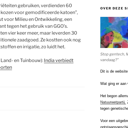
riëteiten gebruiken, verdienden 60
OVER DEZE S
e kozen voor gemodificeerde katoen”,
uut voor Milieu en Ontwikkeling, een
kant tegen het gebruik van GGO’s.
en vier keer meer, maar leverden 30
ditionele zaadgoed. Ze kostten ook nog
ffen en irrigatie, zo luidt het.
Stop gentech, 
vandaag?”
m Land- en Tuinbouw):
India verbiedt
oorten
Dit is de websit
Wat ging er aan 
Het begon allem
Natuurwetpartij.
Z
tegen genetische
Voor een uitgebr
ontstaansgeschi