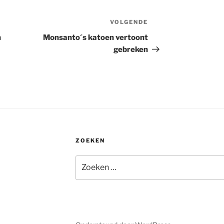
VOLGENDE
Volgend
bericht
n
Monsanto´s katoen vertoont
gebreken
ZOEKEN
Zoeken
naar: