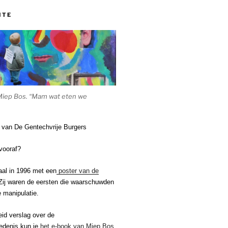
ITE
Miep Bos. “Mam wat eten we
e van De Gentechvrije Burgers
vooraf?
aal in 1996 met een
poster van de
ij waren de eersten die waarschuwden
 manipulatie.
eid verslag over de
edenis kun je
het e-book van Miep Bos