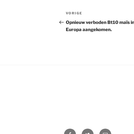
Bericht
Vorig
VORIGE
navigatie
bericht
Opnieuw verboden Bt10 maïs i
Europa aangekomen.
Facebook
Twitter
E-