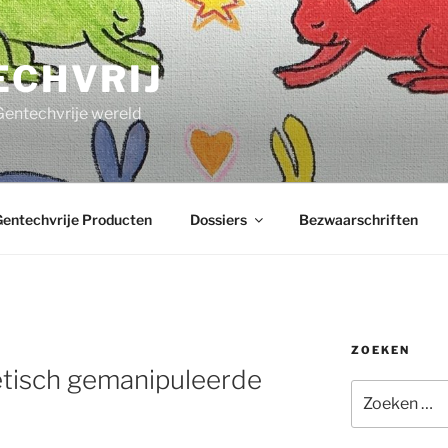
ECHVRIJ
Gentechvrije wereld
entechvrije Producten
Dossiers
Bezwaarschriften
ZOEKEN
etisch gemanipuleerde
Zoeken
naar: