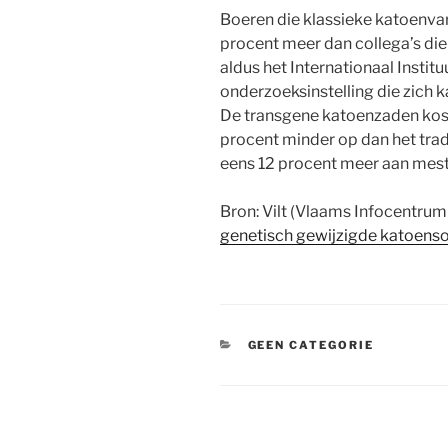
Boeren die klassieke katoenva
procent meer dan collega’s di
aldus het Internationaal Instit
onderzoeksinstelling die zich 
De transgene katoenzaden kost
procent minder op dan het tra
eens 12 procent meer aan meststo
Bron: Vilt (Vlaams Infocentru
genetisch gewijzigde katoens
CATEGORIEËN
GEEN CATEGORIE