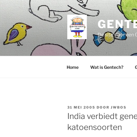
Ga
naar
de
GENT
inhoud
De site voor een 
Home
Wat is Gentech?
G
GEPLAATST
31 MEI 2005
DOOR
JWBOS
OP
India verbiedt gen
katoensoorten