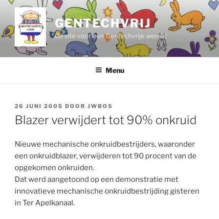
Ga
naar
GENTECHVRIJ
de
De site voor een Gentechvrije wereld
inhoud
Menu
GEPLAATST
26 JUNI 2005
DOOR
JWBOS
OP
Blazer verwijdert tot 90% onkruid
Nieuwe mechanische onkruidbestrijders, waaronder
een onkruidblazer, verwijderen tot 90 procent van de
opgekomen onkruiden.
Dat werd aangetoond op een demonstratie met
innovatieve mechanische onkruidbestrijding gisteren
in Ter Apelkanaal.