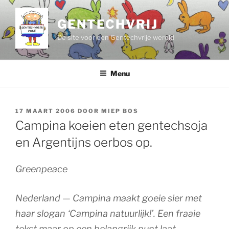
Ga
naar
GENTECHVRIJ
de
De site voor een Gentechvrije wereld
inhoud
Menu
GEPLAATST
17 MAART 2006
DOOR
MIEP BOS
OP
Campina koeien eten gentechsoja
en Argentijns oerbos op.
Greenpeace
Nederland — Campina maakt goeie sier met
haar slogan ‘Campina natuurlijk!’. Een fraaie
tekst maar op een belangrijk punt laat