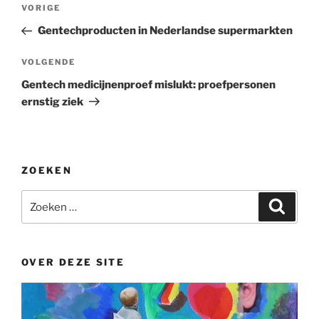
Bericht
Vorig
VORIGE
navigatie
bericht
Gentechproducten in Nederlandse supermarkten
Volgend
VOLGENDE
bericht
Gentech medicijnenproef mislukt: proefpersonen
ernstig ziek
ZOEKEN
Zoeken
Zoeke
naar:
OVER DEZE SITE