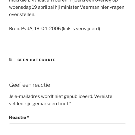
mais die LNV laat uitvoeren. Tijdens een overleg op
woensdag 19 april zal hij minister Veerman hier vragen
over stellen.
Bron: PvdA, 18-04-2006 (link is verwijderd)
CATEGORIEËN
GEEN CATEGORIE
Geef een reactie
Je e-mailadres wordt niet gepubliceerd.
Vereiste
velden zijn gemarkeerd met
*
Reactie
*