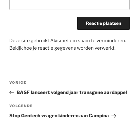
Deze site gebruikt Akismet om spam te verminderen.
Bekijk hoe je reactie gegevens worden verwerkt
.
Bericht
Vorig
VORIGE
navigatie
bericht
BASF lanceert volgend jaar transgene aardappel
Volgend
VOLGENDE
bericht
Stop Gentech vragen kinderen aan Campina