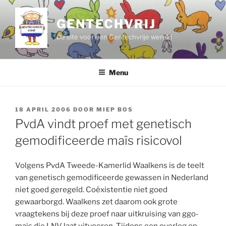
Ga
naar
GENTECHVRIJ
de
De site voor een Gentechvrije wereld
inhoud
Menu
GEPLAATST
18 APRIL 2006
DOOR
MIEP BOS
OP
PvdA vindt proef met genetisch
gemodificeerde maïs risicovol
Volgens PvdA Tweede-Kamerlid Waalkens is de teelt
van genetisch gemodificeerde gewassen in Nederland
niet goed geregeld. Coëxistentie niet goed
gewaarborgd. Waalkens zet daarom ook grote
vraagtekens bij deze proef naar uitkruising van ggo-