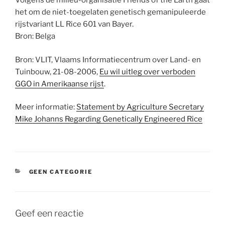
Volgens de milieu-organisatie Friends of the Earth gaat
het om de niet-toegelaten genetisch gemanipuleerde
rijstvariant LL Rice 601 van Bayer.
Bron: Belga
Bron: VLIT, Vlaams Informatiecentrum over Land- en
Tuinbouw, 21-08-2006,
Eu wil uitleg over verboden
GGO in Amerikaanse rijst
.
Meer informatie:
Statement by Agriculture Secretary
Mike Johanns Regarding Genetically Engineered Rice
CATEGORIEËN
GEEN CATEGORIE
Geef een reactie