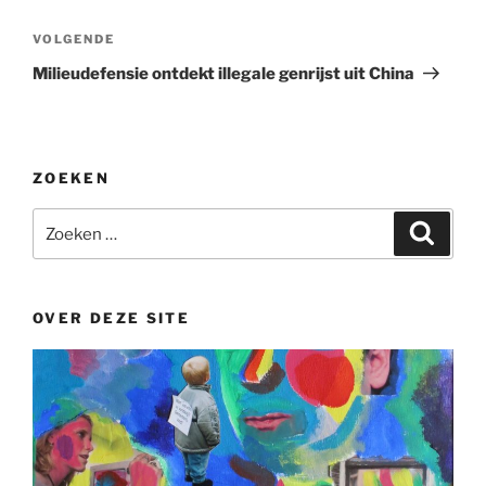
Volgend
VOLGENDE
bericht
Milieudefensie ontdekt illegale genrijst uit China
ZOEKEN
Zoeken
Zoeke
naar:
OVER DEZE SITE