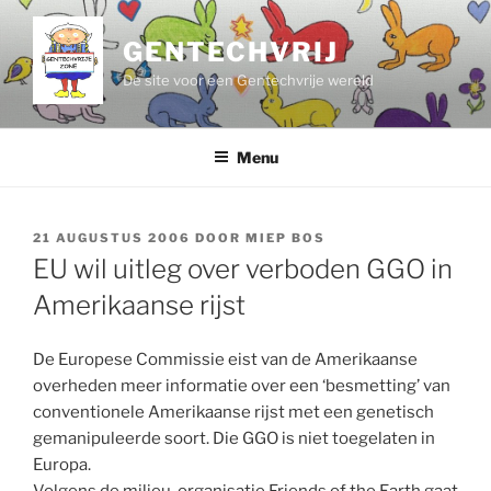
Ga
naar
GENTECHVRIJ
de
De site voor een Gentechvrije wereld
inhoud
Menu
GEPLAATST
21 AUGUSTUS 2006
DOOR
MIEP BOS
OP
EU wil uitleg over verboden GGO in
Amerikaanse rijst
De Europese Commissie eist van de Amerikaanse
overheden meer informatie over een ‘besmetting’ van
conventionele Amerikaanse rijst met een genetisch
gemanipuleerde soort. Die GGO is niet toegelaten in
Europa.