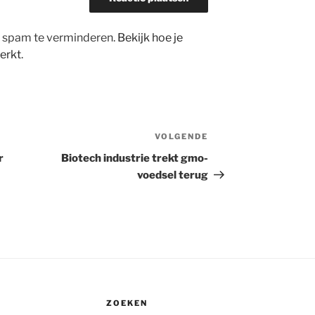
m spam te verminderen.
Bekijk hoe je
erkt
.
VOLGENDE
Volgend
bericht
r
Biotech industrie trekt gmo-
voedsel terug
ZOEKEN