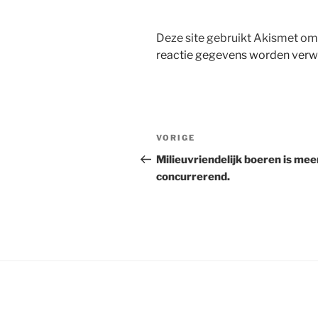
Deze site gebruikt Akismet o
reactie gegevens worden verw
Bericht
Vorig
VORIGE
navigatie
bericht
Milieuvriendelijk boeren is mee
concurrerend.