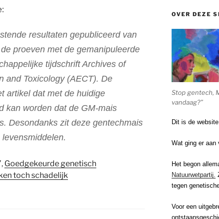
e:
OVER DEZE S
ustende resultaten gepubliceerd van
n de proeven met de gemanipuleerde
ppelijke tijdschrift Archives of
n and Toxicology (AECT). De
Stop gentech, 
t artikel dat met de huidige
vandaag?”
erd kan worden dat de GM-mais
is. Desondanks zit deze gentechmais
Dit is de websit
n levensmiddelen.
Wat ging er aan 
7,
Goedgekeurde genetisch
Het begon allem
en toch schadelijk
Natuurwetpartij.
Z
tegen genetische
Voor een uitgebr
ontstaansgeschi