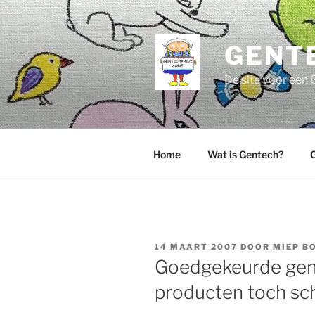
Ga
naar
de
GENT
inhoud
De site voor een 
Home
Wat is Gentech?
G
GEPLAATST
14 MAART 2007
DOOR
MIEP B
OP
Goedgekeurde gen
producten toch sch