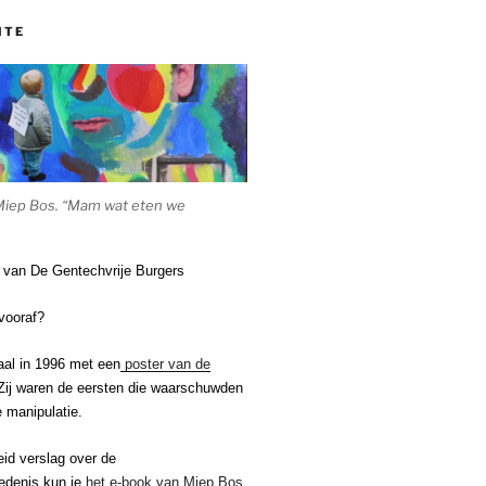
ITE
Miep Bos. “Mam wat eten we
e van De Gentechvrije Burgers
vooraf?
aal in 1996 met een
poster van de
ij waren de eersten die waarschuwden
 manipulatie.
eid verslag over de
edenis kun je
het e-book van Miep Bos