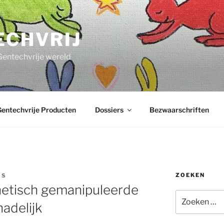
ECHVRIJ
Gentechvrije wereld
entechvrije Producten
Dossiers
Bezwaarschriften
ZOEKEN
OS
etisch gemanipuleerde
Zoeken
adelijk
naar: