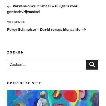
navigatie
bericht
Varkens onvruchtbaar – Burgers voor
gentechvrijvoedsel
Volgend
VOLGENDE
bericht
Percy Schmeiser – David versus Monsanto
ZOEKEN
Zoeken
Zoeke
naar:
OVER DEZE SITE