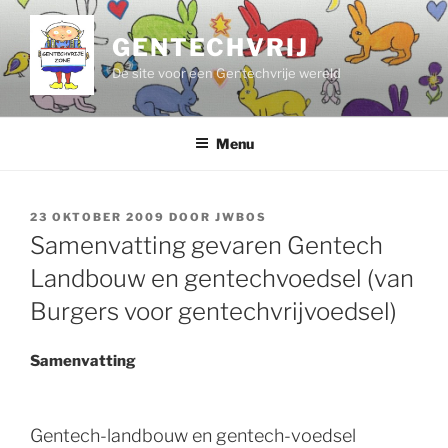
Ga
naar
GENTECHVRIJ
de
De site voor een Gentechvrije wereld
inhoud
Menu
GEPLAATST
23 OKTOBER 2009
DOOR
JWBOS
OP
Samenvatting gevaren Gentech
Landbouw en gentechvoedsel (van
Burgers voor gentechvrijvoedsel)
Samenvatting
Gentech-landbouw en gentech-voedsel