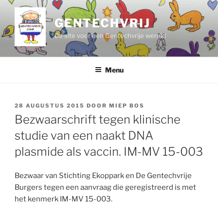
Ga
naar
GENTECHVRIJ
de
De site voor een Gentechvrije wereld
inhoud
Menu
GEPLAATST
28 AUGUSTUS 2015
DOOR
MIEP BOS
OP
Bezwaarschrift tegen klinische
studie van een naakt DNA
plasmide als vaccin. IM-MV 15-003
Bezwaar van Stichting Ekoppark en De Gentechvrije
Burgers tegen een aanvraag die geregistreerd is met
het kenmerk IM-MV 15-003.