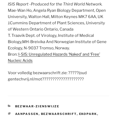
ISIS Report -Produced for the Third World Network.
Mae-Wan Ho, Angela Ryan Biology Department, Open
University, Walton Hall, Milton Keynes MK7 6AA, UK
J.Cummins Department of Plant Sciences, University
of Western Ontario Ontario, Canada
T. Traavik Dept. of Virology, Institute of Medical
Biology,MH-Breivika And Norwegian Institute of Gene
Ecology, N-9037 Tromso, Norway.
Bron:
I-SIS: Unregulated Hazards ‘Naked’ and ‘Free’
Nucleic Acids
Voor volledig bezwaarschrift zie: ?????(oud
gentechvrij.nl/mot????????????????????
CATEGORIEËN
BEZWAAR-ZIENSWIJZE
TAGS
AANPASSEN
,
BEZWAARSCHRIFT
,
EKOPARK
,