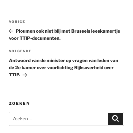
Bericht
Vorig
VORIGE
navigatie
bericht
Ploumen ook niet blij met Brussels leeskamertje
voor TTIP-documenten.
Volgend
VOLGENDE
bericht
Antwoord van de minister op vragen van leden van
de 2e kamer over voorlichting Rijksoverheid over
TTIP.
ZOEKEN
Zoeken
Zoeke
naar: