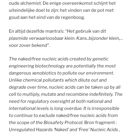
oude alchemist. De enige overeenkomst schijnt het
uiteindelijke doel te zijn: het vinden van de pot met
goud aan het eind van de regenboog.
En altijd dezelfde mantra’s:
“Het gebruik van dit
plasmide verwaarloosbaar klein. Kans..bijzonder klein,…
voor zover bekend”.
The naked/free nucleic acids created by genetic
engineering biotechnology are potentially the most
dangerous xenobiotics to pollute our environment.
Unlike chemical pollutants which dilute out and
degrade over time, nucleic acids can be taken up by all
cell to multiply, mutate and recombine indefinitely. The
need for regulatory oversight at both national and
international levels is long overdue. It is irresponsible
to continue to exclude naked/free nucleic acids from
the scope of the Biosafety Protocol.
Bron fragment :
Unregulated Hazards ‘Naked’ and ‘Free’ Nucleic Acids ,