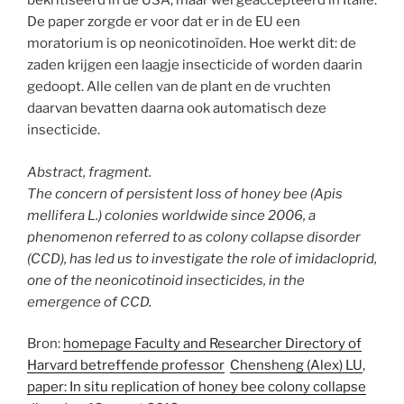
bekritiseerd in de USA, maar wel geaccepteerd in Italië.
De paper zorgde er voor dat er in de EU een
moratorium is op neonicotinoïden. Hoe werkt dit: de
zaden krijgen een laagje insecticide of worden daarin
gedoopt. Alle cellen van de plant en de vruchten
daarvan bevatten daarna ook automatisch deze
insecticide.
Abstract, fragment.
The concern of persistent loss of honey bee (Apis
mellifera L.) colonies worldwide since 2006, a
phenomenon referred to as colony collapse disorder
(CCD), has led us to investigate the role of imidacloprid,
one of the neonicotinoid insecticides, in the
emergence of CCD.
Bron:
homepage Faculty and Researcher Directory of
Harvard betreffende professor
Chensheng (Alex) LU
,
paper: In situ replication of honey bee colony collapse