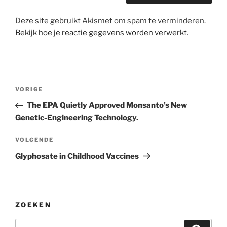
Deze site gebruikt Akismet om spam te verminderen.
Bekijk hoe je reactie gegevens worden verwerkt
.
Bericht
Vorig
VORIGE
navigatie
bericht
The EPA Quietly Approved Monsanto’s New
Genetic-Engineering Technology.
Volgend
VOLGENDE
bericht
Glyphosate in Childhood Vaccines
ZOEKEN
Zoeken