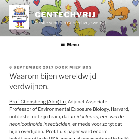
Ga
naar
GENTECHVRIJ
de
De site voor een Gentechvrije wereld
inhoud
Menu
GEPLAATST
6 SEPTEMBER 2017
DOOR
MIEP BOS
OP
Waarom bijen wereldwijd
verdwijnen.
Prof. Chensheng (Alex) Lu
, Adjunct Associate
Professor of Environmental Exposure Biology, Harvard,
ontdekte met zijn team, dat
imidacloprid, een van de
neonicotinoïde insecticiden
, er mede voor zorgt dat
bijen overlijden. Prof. Lu`s paper werd enorm