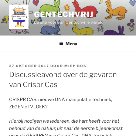
Ga
naar
GENTECHVRIJ
de
De site voor een Gentechvrije wereld
inhoud
Menu
GEPLAATST
27 OKTOBER 2017
DOOR
MIEP BOS
OP
Discussieavond over de gevaren
van Crispr Cas
CRISPR CAS: nieuwe DNA manipulatie techniek,
ZEGEN of VLOEK?
Hierbij nodigen we iedereen, die hart heeft voor het
behoud van de natuur, uit naar de eerste bijeenkomst
over de GEVAREN van Crispr Cas, DNA-techniek.