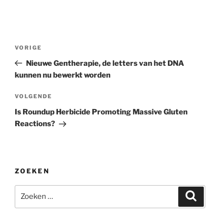
Bericht
Vorig
VORIGE
navigatie
bericht
Nieuwe Gentherapie, de letters van het DNA
kunnen nu bewerkt worden
Volgend
VOLGENDE
bericht
Is Roundup Herbicide Promoting Massive Gluten
Reactions?
ZOEKEN
Zoeken
Zoeke
naar: