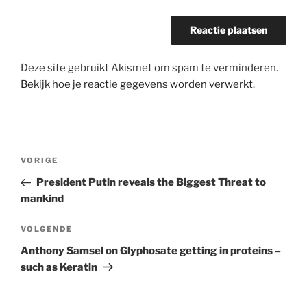
Deze site gebruikt Akismet om spam te verminderen.
Bekijk hoe je reactie gegevens worden verwerkt
.
Bericht
Vorig
VORIGE
navigatie
bericht
President Putin reveals the Biggest Threat to
mankind
Volgend
VOLGENDE
bericht
Anthony Samsel on Glyphosate getting in proteins –
such as Keratin