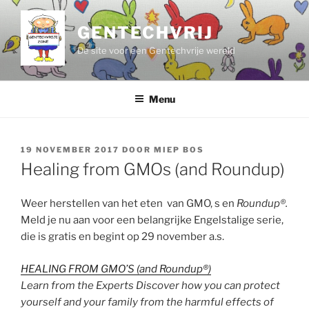
Ga
naar
GENTECHVRIJ
de
De site voor een Gentechvrije wereld
inhoud
Menu
GEPLAATST
19 NOVEMBER 2017
DOOR
MIEP BOS
OP
Healing from GMOs (and Roundup)
Weer herstellen van het eten van GMO, s en
Roundup®.
Meld je nu aan voor een belangrijke Engelstalige serie,
die is gratis en begint op 29 november a.s.
HEALING FROM GMO’S (and Roundup®)
Learn from the Experts Discover how you can protect
yourself and your family from the harmful effects of