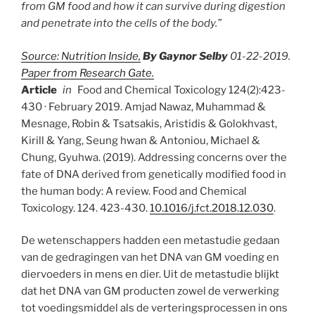
from GM food and how it can survive during digestion
and penetrate into the cells of the body.”
Source: Nutrition Inside,
By Gaynor Selby
01-22-2019.
Paper from Research Gate.
Article
in
Food and Chemical Toxicology 124(2):423-
430 · February 2019. Amjad Nawaz, Muhammad &
Mesnage, Robin & Tsatsakis, Aristidis & Golokhvast,
Kirill & Yang, Seung hwan & Antoniou, Michael &
Chung, Gyuhwa. (2019). Addressing concerns over the
fate of DNA derived from genetically modified food in
the human body: A review. Food and Chemical
Toxicology. 124. 423-430.
10.1016/j.fct.2018.12.030
.
De wetenschappers hadden een metastudie gedaan
van de gedragingen van het DNA van GM voeding en
diervoeders in mens en dier. Uit de metastudie blijkt
dat het DNA van GM producten zowel de verwerking
tot voedingsmiddel als de verteringsprocessen in ons