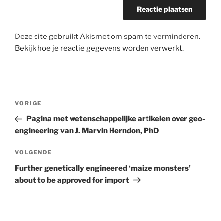
Deze site gebruikt Akismet om spam te verminderen.
Bekijk hoe je reactie gegevens worden verwerkt
.
Bericht
Vorig
VORIGE
navigatie
bericht
Pagina met wetenschappelijke artikelen over geo-
engineering van J. Marvin Herndon, PhD
Volgend
VOLGENDE
bericht
Further genetically engineered ‘maize monsters’
about to be approved for import