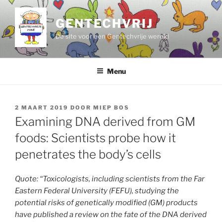
Ga
naar
GENTECHVRIJ
de
De site voor een Gentechvrije wereld
inhoud
Menu
GEPLAATST
2 MAART 2019
DOOR
MIEP BOS
OP
Examining DNA derived from GM
foods: Scientists probe how it
penetrates the body’s cells
Quote: “Toxicologists, including scientists from the Far
Eastern Federal University (FEFU), studying the
potential risks of genetically modified (GM) products
have published a review on the fate of the DNA derived