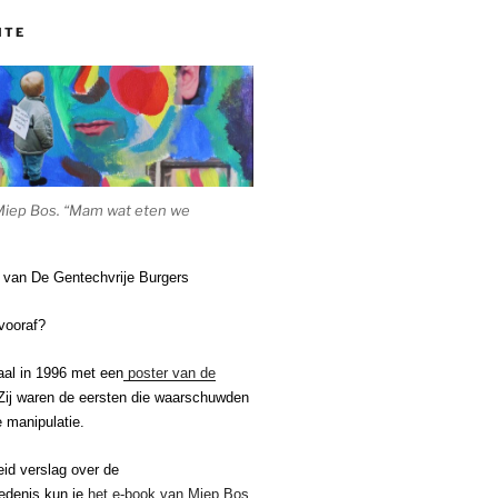
ITE
Miep Bos. “Mam wat eten we
e van De Gentechvrije Burgers
vooraf?
aal in 1996 met een
poster van de
ij waren de eersten die waarschuwden
 manipulatie.
eid verslag over de
edenis kun je
het e-book van Miep Bos