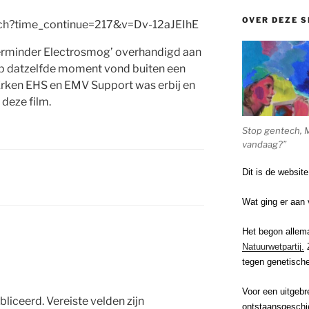
OVER DEZE S
tch?time_continue=217&v=Dv-12aJEIhE
‘Verminder Electrosmog’ overhandigd aan
p datzelfde moment vond buiten een
rken EHS en EMV Support was erbij en
deze film.
Stop gentech, 
vandaag?”
Dit is de websit
Wat ging er aan 
Het begon allem
Natuurwetpartij.
Z
tegen genetische
Voor een uitgebr
bliceerd.
Vereiste velden zijn
ontstaansgeschi