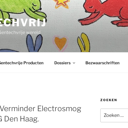
ECHVRIJ
Gentechvrije wereld
entechvrije Producten
Dossiers
Bezwaarschriften
ZOEKEN
e Verminder Electrosmog
Zoeken
G Den Haag.
naar: