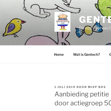
Ga
naar
de
GENT
inhoud
De site voor een 
Home
Wat is Gentech?
G
GEPLAATST
1 JULI 2019
DOOR
MIEP BOS
OP
Aanbieding petiti
door actiegroep 5