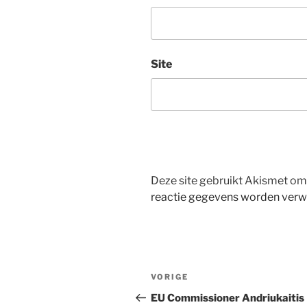
Site
Deze site gebruikt Akismet o
reactie gegevens worden verw
Bericht
Vorig
VORIGE
navigatie
bericht
EU Commissioner Andriukaitis