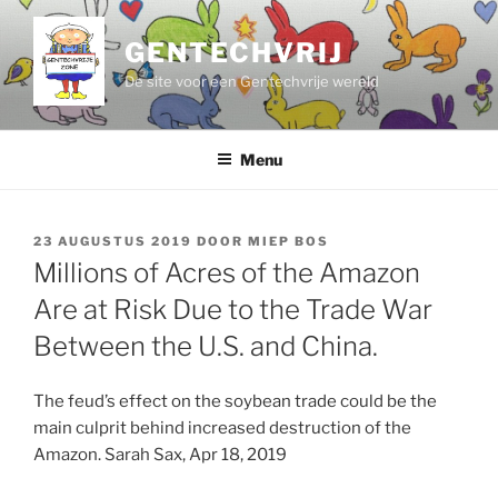
Ga
naar
GENTECHVRIJ
de
De site voor een Gentechvrije wereld
inhoud
Menu
GEPLAATST
23 AUGUSTUS 2019
DOOR
MIEP BOS
OP
Millions of Acres of the Amazon
Are at Risk Due to the Trade War
Between the U.S. and China.
The feud’s effect on the soybean trade could be the
main culprit behind increased destruction of the
Amazon. Sarah Sax, Apr 18, 2019