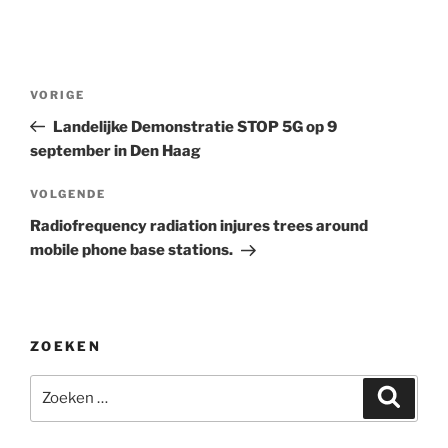
Bericht
Vorig
VORIGE
navigatie
bericht
Landelijke Demonstratie STOP 5G op 9
september in Den Haag
Volgend
VOLGENDE
bericht
Radiofrequency radiation injures trees around
mobile phone base stations.
ZOEKEN
Zoeken
Zoeke
naar: