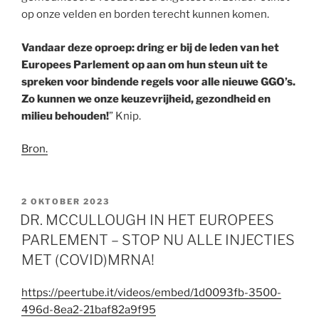
op onze velden en borden terecht kunnen komen.
Vandaar deze oproep: dring er bij de leden van het
Europees Parlement op aan om hun steun uit te
spreken voor bindende regels voor alle nieuwe GGO’s.
Zo kunnen we onze keuzevrijheid, gezondheid en
milieu behouden!
” Knip.
Bron.
GEPLAATST
2 OKTOBER 2023
OP
DR. MCCULLOUGH IN HET EUROPEES
PARLEMENT – STOP NU ALLE INJECTIES
MET (COVID)MRNA!
https://peertube.it/videos/embed/1d0093fb-3500-
496d-8ea2-21baf82a9f95