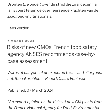
Dronten (zie onder) over de strijd die zij al decennia
lang voert tegen de overheersende krachten van de
zaadgoed-multinationals.
“Vandana
Lees verder
Shiva
op
GEPLAATST
7 MAART 2024
OP
resp.
Risks of new GMOs: French food safety
1
agency ANSES recommends case-by-
en
case assessment
2
juni
Warns of dangers of unexpected toxins and allergens,
2024
nutritional problems. Report: Claire Robinson
in
Driebergen
Published: 07 March 2024
en
Dronten”
“
An expert opinion on the risks of new GM plants from
the French National Agency for Food, Environmental