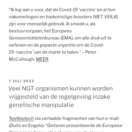
“Ik leg aan u voor, dat de Covid-19 ‘vaccins’ en al hun
nakomelingen en toekomstige boosters NIET VEILIG
zijn voor menselijk gebruik. Ik smeek u, als
bestuursorgaan, het Europees
Geneesmiddelenbureau (EMA), om alle druk uit te
oefenen en de gepaste urgentie om de Covid-
19-‘vaccins’ van de markt te halen.”
– Peter
McCullough.
MEER
GEPLAATST
7 JULI 2023
OP
Veel NGT-organismen kunnen worden
vrijgesteld van de regelgeving inzake
genetische manipulatie
Testbiotech
via vertaalde fragmenten van hun e-mail:
(
Duits
en Engels): “
Gisteren presenteerde de Europese