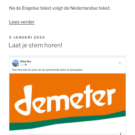
Na de Engelse tekst volgt de Nederlandse tekst.
“Japanse
Lees verder
persconferentie
over
GEPLAATST
5 JANUARI 2024
OP
prik.”
Laat je stem horen!