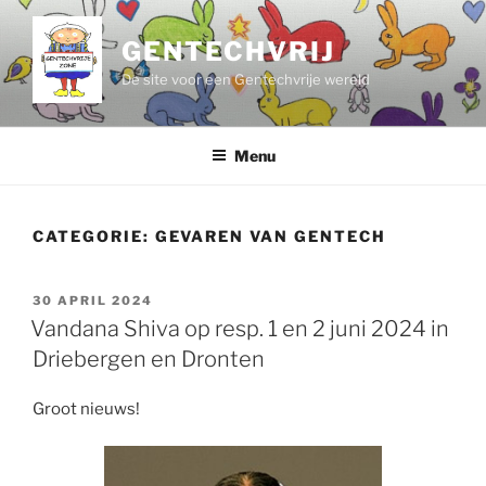
Ga
naar
GENTECHVRIJ
de
De site voor een Gentechvrije wereld
inhoud
Menu
CATEGORIE:
GEVAREN VAN GENTECH
GEPLAATST
30 APRIL 2024
OP
Vandana Shiva op resp. 1 en 2 juni 2024 in
Driebergen en Dronten
Groot nieuws!