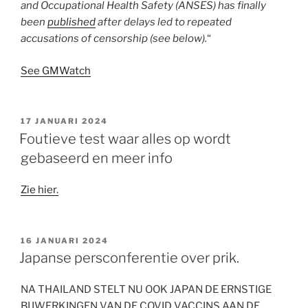
and Occupational Health Safety (ANSES) has finally
been
published
after delays led to repeated
accusations of censorship (see below).
“
See GMWatch
GEPLAATST
17 JANUARI 2024
OP
Foutieve test waar alles op wordt
gebaseerd en meer info
Zie hier.
GEPLAATST
16 JANUARI 2024
OP
Japanse persconferentie over prik.
NA THAILAND STELT NU OOK JAPAN DE ERNSTIGE
BIJWERKINGEN VAN DE COVID VACCINS AAN DE