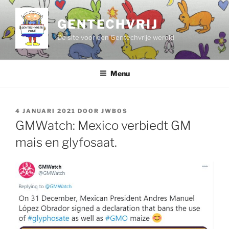
Ga
naar
GENTECHVRIJ
de
De site voor een Gentechvrije wereld
inhoud
Menu
GEPLAATST
4 JANUARI 2021
DOOR
JWBOS
OP
GMWatch: Mexico verbiedt GM
mais en glyfosaat.