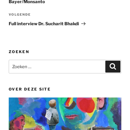
Bayer/Monsanto
Volgend
VOLGENDE
bericht
Full interview Dr. Sucharit Bhakdi
ZOEKEN
Zoeken
Zoeke
naar:
OVER DEZE SITE