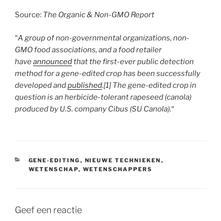
Source:
The Organic & Non-GMO Report
“
A group of non-governmental organizations, non-
GMO food associations, and a food retailer
have
announced
that the first-ever public detection
method for a gene-edited crop has been successfully
developed and
published
.[1] The gene-edited crop in
question is an herbicide-tolerant rapeseed (canola)
produced by U.S. company Cibus (SU Canola).
“
CATEGORIEËN
GENE-EDITING
,
NIEUWE TECHNIEKEN
,
WETENSCHAP
,
WETENSCHAPPERS
Geef een reactie