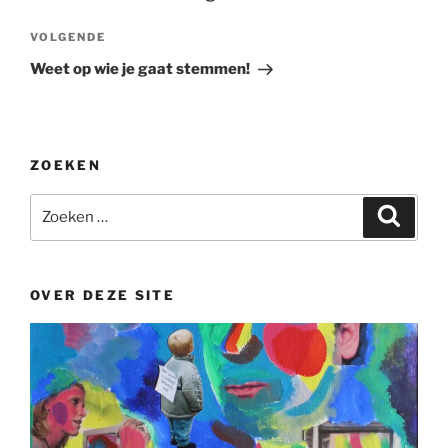
Volgend
VOLGENDE
bericht
Weet op wie je gaat stemmen!
ZOEKEN
Zoeken
Zoeke
naar:
OVER DEZE SITE