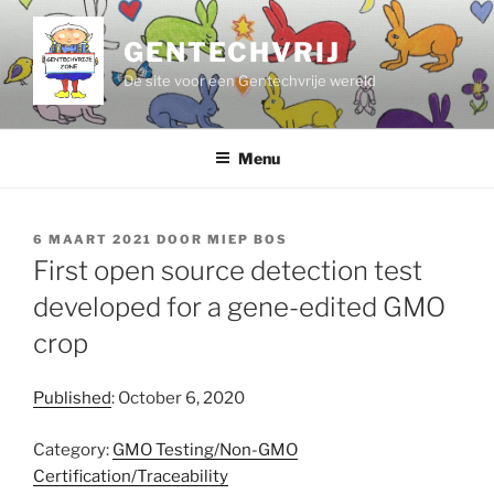
Ga
naar
GENTECHVRIJ
de
De site voor een Gentechvrije wereld
inhoud
Menu
GEPLAATST
6 MAART 2021
DOOR
MIEP BOS
OP
First open source detection test
developed for a gene-edited GMO
crop
Published
: October 6, 2020
Category:
GMO Testing/Non-GMO
Certification/Traceability