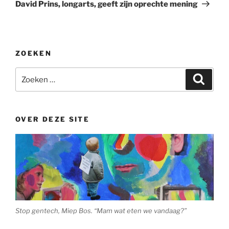
bericht
David Prins, longarts, geeft zijn oprechte mening
ZOEKEN
Zoeken
Zoeke
naar:
OVER DEZE SITE
Stop gentech, Miep Bos. “Mam wat eten we vandaag?”