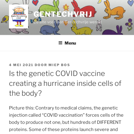
Ga
naar
GENTECHVRIJ
de
De site voor een Gentechvrije wereld
inhoud
Menu
GEPLAATST
4 MEI 2021
DOOR
MIEP BOS
OP
Is the genetic COVID vaccine
creating a hurricane inside cells of
the body?
Picture this: Contrary to medical claims, the genetic
injection called “COVID vaccination” forces cells of the
body to produce not one, but hundreds of DIFFERENT
proteins. Some of these proteins launch severe and