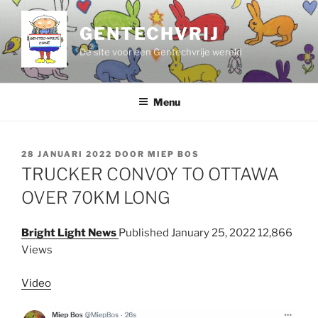
Ga
naar
GENTECHVRIJ
de
De site voor een Gentechvrije wereld
inhoud
Menu
GEPLAATST
28 JANUARI 2022
DOOR
MIEP BOS
OP
TRUCKER CONVOY TO OTTAWA
OVER 70KM LONG
Bright Light News
Published January 25, 2022 12,866
Views
Video