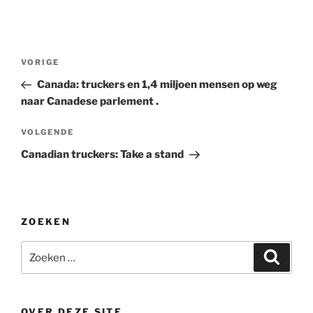
Bericht
Vorig
VORIGE
navigatie
bericht
Canada: truckers en 1,4 miljoen mensen op weg
naar Canadese parlement .
Volgend
VOLGENDE
bericht
Canadian truckers: Take a stand
ZOEKEN
Zoeken
Zoeke
naar:
OVER DEZE SITE