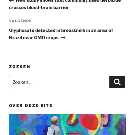
New study shows that commonly used herbicide
crosses blood-brain barrier
Volgend
VOLGENDE
bericht
Glyphosate detected in breastmilk in an area of
Brazil near GMO crops
ZOEKEN
Zoeken
Zoeke
naar:
OVER DEZE SITE