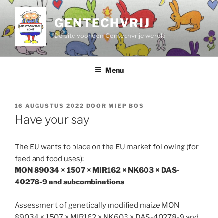
Ga
naar
GENTECHVRIJ
de
De site voor een Gentechvrije wereld
inhoud
Menu
GEPLAATST
16 AUGUSTUS 2022
DOOR
MIEP BOS
OP
Have your say
The EU wants to place on the EU market following (for
feed and food uses):
MON 89034 × 1507 × MIR162 × NK603 × DAS-
40278-9 and subcombinations
Assessment of genetically modified maize MON
89034 × 1507 × MIR162 × NK603 × DAS-40278-9 and