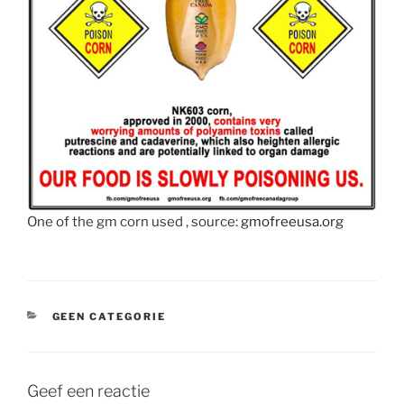
One of the gm corn used , source:
gmofreeusa.org
CATEGORIEËN
GEEN CATEGORIE
Geef een reactie