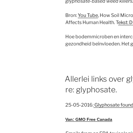
glyphosate-based weed killers
Bron:
You Tube
,
How Soil Micro
Affects Human Health
. T
ekst: D
Hoe bodemmicroben en interce
gezondheid beïnvloeden. Het g
Allerlei links over g
re: glyphosate.
25-05-2016:
Glyphosate found 
Van: GMO Free Canada