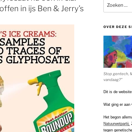
Zoeken
fen in ijs Ben & Jerry’s
naar:
OVER DEZE S
Stop gentech, 
vandaag?”
Dit is de websit
Wat ging er aan 
Het begon allem
Natuurwetpartij.
Z
tegen genetische