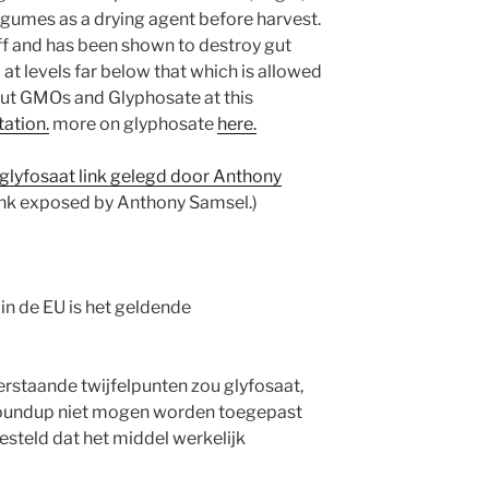
egumes as a drying agent before harvest.
off and has been shown to destroy gut
at levels far below that which is allowed
out GMOs and Glyphosate at this
ation.
more on glyphosate
here.
glyfosaat link gelegd door
Anthony
link exposed by Anthony Samsel.)
in de EU is het geldende
rstaande twijfelpunten zou glyfosaat,
Roundup niet mogen worden toegepast
esteld dat het middel werkelijk