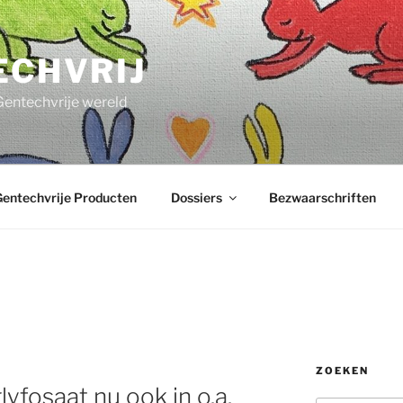
ECHVRIJ
Gentechvrije wereld
entechvrije Producten
Dossiers
Bezwaarschriften
ZOEKEN
yfosaat nu ook in o.a.