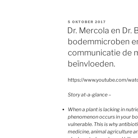
GEPLAATST
5 OKTOBER 2017
OP
Dr. Mercola en Dr.
bodemmicroben en 
communicatie de m
beïnvloeden.
https://www.youtube.com/wa
Story at-a-glance
–
When a plant is lacking in nutri
phenomenon occurs in your bod
vulnerable. This is why antibioti
medicine, animal agriculture 