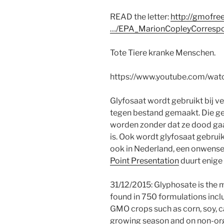
READ the letter:
http://gmofre
…/EPA_MarionCopleyCorresp
Tote Tiere kranke Menschen.
https://www.youtube.com/wa
Glyfosaat wordt gebruikt bij v
tegen bestand gemaakt. Die g
worden zonder dat ze dood gaa
is. Ook wordt glyfosaat gebruikt
ook in Nederland, een onwensel
Point Presentation
duurt enige
31/12/2015: Glyphosate is the m
found in 750 formulations inclu
GMO crops such as corn, soy, c
growing season and on non-org