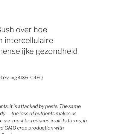
 Bush over hoe
intercellulaire
enselijke gezondheid
tch?v=vgKlX6rC4EQ
ents, it is attacked by pests. The same
y — the loss of nutrients makes us
c use must be reduced in all its forms, in
and GMO crop production with