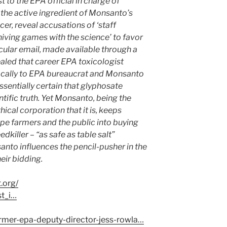
 to the EPA official in charge of
the active ingredient of Monsanto’s
er, reveal accusations of ‘staff
nniving games with the science’ to favor
cular email, made available through a
aled that career EPA toxicologist
ocally to EPA bureaucrat and Monsanto
ssentially certain that glyphosate
ntific truth. Yet Monsanto, being the
ical corporation that it is, keeps
dupe farmers and the public into buying
killer – “as safe as table salt”
nto influences the pencil-pusher in the
eir bidding.
.org/
st_i…
ormer-epa-deputy-director-jess-rowla…