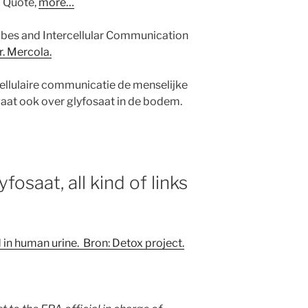
.
Quote,
more…
bes and Intercellular Communication
r. Mercola.
llulaire communicatie de menselijke
aat ook over glyfosaat in de bodem.
lyfosaat, all kind of links
in human urine. Bron: Detox project.