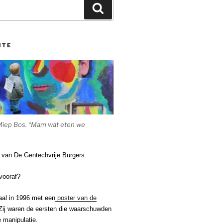
Zoeken
ITE
Miep Bos. “Mam wat eten we
e van De Gentechvrije Burgers
vooraf?
aal in 1996 met een
poster van de
ij waren de eersten die waarschuwden
 manipulatie.