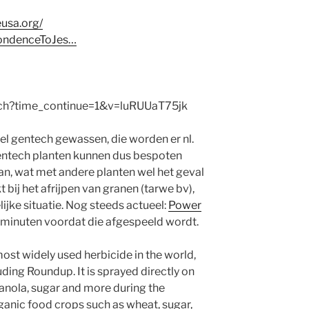
eusa.org/
ondenceToJes…
tch?time_continue=1&v=luRUUaT75jk
eel gentech gewassen, die worden er nl.
entech planten kunnen dus bespoten
n, wat met andere planten wel het geval
 bij het afrijpen van granen (tarwe bv),
ijke situatie. Nog steeds actueel:
Power
 minuten voordat die afgespeeld wordt.
ost widely used herbicide in the world,
ding Roundup. It is sprayed directly on
anola, sugar and more during the
anic food crops such as wheat, sugar,