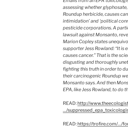
Emails from an EPA toxicologist
assessing whether glyphosate, 
Roundup herbicide, causes canc
intimidation’ and ‘political co
pesticide corporations. A parti
lawsuit against Monsanto, reve
Marion Copley states unequiv
supporter Jess Rowland: “It is e
causes cancer.” That is the scie
disgusting and thoroughly uneth
fighting this truth in order to 
their carcinogenic Roundup weed
Monsanto says. And then Monsa
EPA, like Jess Rowland, to do th
READ:
http://www.theecologist
…/suppressed_epa_toxicologi
READ:
https://trofire.com/…/f