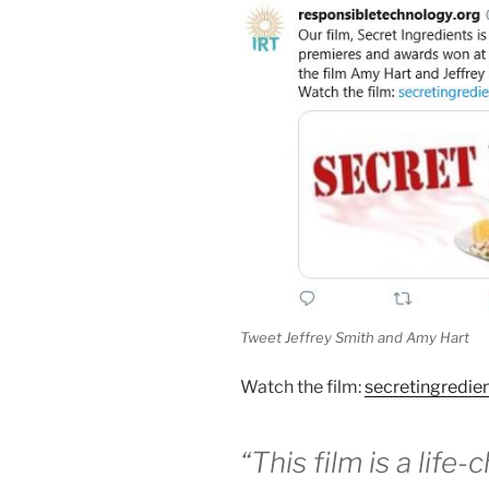
market
approval”
Tweet Jeffrey Smith and Amy Hart
Watch the film:
secretingredi
“This film is a life