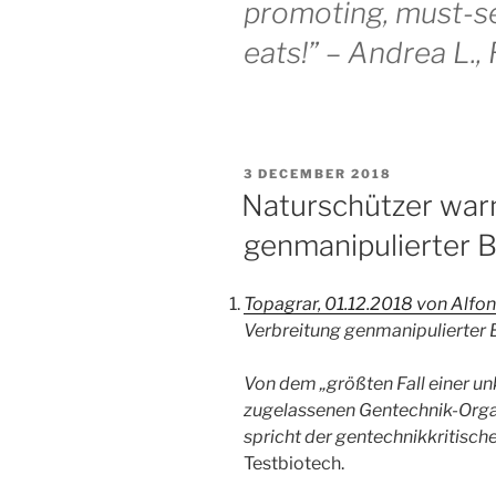
promoting, must-s
eats!” – Andrea L.,
GEPLAATST
3 DECEMBER 2018
OP
Naturschützer warn
genmanipulierter B
Topagrar,
01.12.2018
von
Alfon
Verbreitung genmanipulierter 
Von dem „größten Fall einer un
zugelassenen Gentechnik-Orga
spricht der gentechnikkritische
Testbiotech.