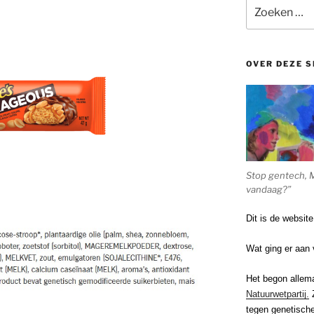
Zoeken
naar:
OVER DEZE S
Stop gentech, 
vandaag?”
Dit is de websit
Wat ging er aan 
Het begon allem
Natuurwetpartij.
Z
tegen genetische