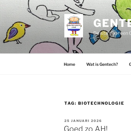
Ga
naar
de
GENT
inhoud
De site voor een 
Home
Wat is Gentech?
G
TAG:
BIOTECHNOLOGIE
GEPLAATST
25 JANUARI 2026
OP
Goed zo AH!