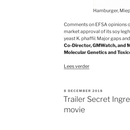
Hamburger, Miep 
Comments on EFSA opinions on
market approval of its soy le
yeast K. phaffii: Major gaps and
Co-Director, GMWatch, and M
Molecular Genetics and Toxic
“Comments
Lees verder
on
EFSA
opinions
GEPLAATST
8 DECEMBER 2018
on
OP
Trailer Secret Ingr
Impossible
movie
Foods’
application
for
EU