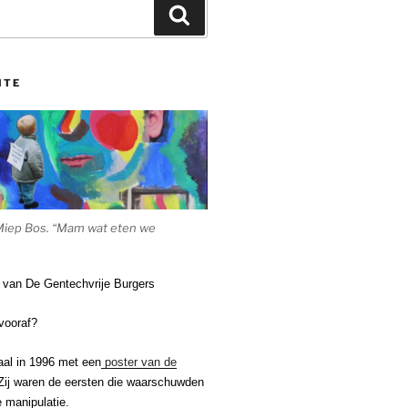
Zoeken
ITE
Miep Bos. “Mam wat eten we
e van De Gentechvrije Burgers
vooraf?
aal in 1996 met een
poster van de
ij waren de eersten die waarschuwden
 manipulatie.