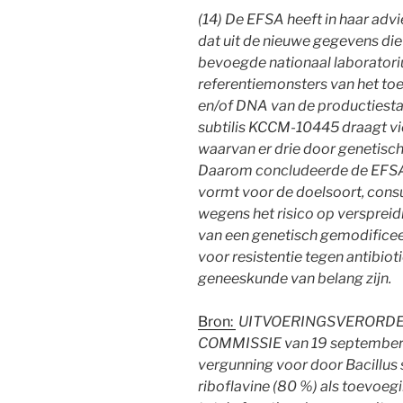
(14) De EFSA heeft in haar adv
dat uit de nieuwe gegevens die 
bevoegde nationaal laboratorium
referentiemonsters van het to
en/of DNA van de productiesta
subtilis KCCM-10445 draagt vie
waarvan er drie door genetisch
Daarom concludeerde de EFSA 
vormt voor de doelsoort, cons
wegens het risico op versprei
van een genetisch gemodificee
voor resistentie tegen antibiot
geneeskunde van belang zijn.
Bron:
UITVOERINGSVERORDENI
COMMISSIE van 19 september 
vergunning voor door Bacillu
riboflavine (80 %) als toevoe