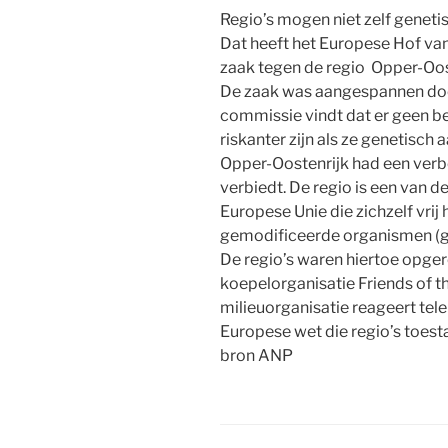
Regio’s mogen niet zelf genet
Dat heeft het Europese Hof van
zaak tegen de regio Opper-Oos
De zaak was aangespannen do
commissie vindt dat er geen b
riskanter zijn als ze genetisch 
Opper-Oostenrijk had een verb
verbiedt. De regio is een van 
Europese Unie die zichzelf vri
gemodificeerde organismen (g
De regio’s waren hiertoe opge
koepelorganisatie Friends of t
milieuorganisatie reageert tel
Europese wet die regio’s toesta
bron ANP