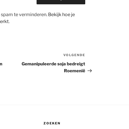
m spam te verminderen.
Bekijk hoe je
erkt
.
VOLGENDE
Volgend
bericht
in
Gemanipuleerde soja bedreigt
Roemenië
ZOEKEN