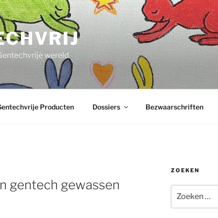
ECHVRIJ
Gentechvrije wereld
entechvrije Producten
Dossiers
Bezwaarschriften
ZOEKEN
S
en gentech gewassen
Zoeken
naar: