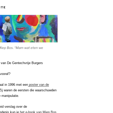
ITE
Miep Bos. “Mam wat eten we
e van De Gentechvrije Burgers
vooraf?
aal in 1996 met een
poster van de
ij waren de eersten die waarschuwden
 manipulatie.
eid verslag over de
edenis kun je
het e-book van Miep Bos