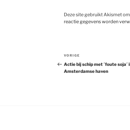
Deze site gebruikt Akismet o
reactie gegevens worden verw
Bericht
Vorig
VORIGE
navigatie
bericht
Actie bij schip met ´foute soja´ 
Amsterdamse haven