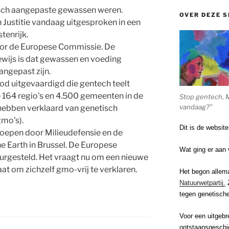
isch aangepaste gewassen weren.
OVER DEZE S
 Justitie vandaag uitgesproken in een
tenrijk.
or de Europese Commissie. De
ewijs is dat gewassen en voeding
aangepast zijn.
od uitgevaardigd die gentech teelt
de 164 regio’s en 4.500 gemeenten in de
Stop gentech, 
vandaag?”
j hebben verklaard van genetisch
mo’s).
Dit is de websit
roepen door Milieudefensie en de
he Earth in Brussel. De Europese
Wat ging er aan 
eurgesteld. Het vraagt nu om een nieuwe
at om zichzelf gmo-vrij te verklaren.
Het begon allem
Natuurwetpartij.
Z
tegen genetische
Voor een uitgebr
ontstaansgeschi