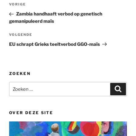
Bericht
Vorig
VORIGE
navigatie
bericht
Zambia handhaaft verbod op genetisch
gemanipuleerd maïs
Volgend
VOLGENDE
bericht
EU schrapt Grieks teeltverbod GGO-maïs
ZOEKEN
Zoeken
Zoeke
naar:
OVER DEZE SITE