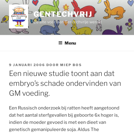
Ga
naar
GENTECHVRIJ
de
De site voor een Gentechvrije wereld
inhoud
Menu
GEPLAATST
9 JANUARI 2006
DOOR
MIEP BOS
OP
Een nieuwe studie toont aan dat
embryo’s schade ondervinden van
GM voeding.
Een Russisch onderzoek bij ratten heeft aangetoond
dat het aantal sterfgevallen bij geboorte 6x hoger is,
indien de moeder gevoed is met een dieet van
genetisch gemanipuleerde soja. Aldus The