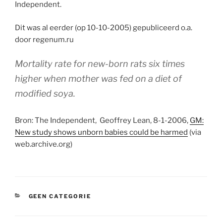
Independent.
Dit was al eerder (op 10-10-2005) gepubliceerd o.a.
door regenum.ru
Mortality rate for new-born rats six times
higher when mother was fed on a diet of
modified soya.
Bron: The Independent, Geoffrey Lean, 8-1-2006,
GM:
New study shows unborn babies could be harmed
(via
web.archive.org)
CATEGORIEËN
GEEN CATEGORIE