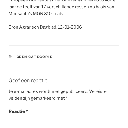
Europees Hof van Justitie. Griekenland verbood vorig
jaar de teelt van 17 verschillende rassen op basis van
Monsanto’s MON 810-maïs.
Bron Agrarisch Dagblad, 12-01-2006
CATEGORIEËN
GEEN CATEGORIE
Geef een reactie
Je e-mailadres wordt niet gepubliceerd.
Vereiste
velden zijn gemarkeerd met
*
Reactie
*