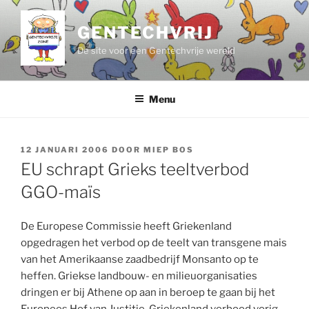
Ga
naar
GENTECHVRIJ
de
De site voor een Gentechvrije wereld
inhoud
Menu
GEPLAATST
12 JANUARI 2006
DOOR
MIEP BOS
OP
EU schrapt Grieks teeltverbod
GGO-maïs
De Europese Commissie heeft Griekenland
opgedragen het verbod op de teelt van transgene mais
van het Amerikaanse zaadbedrijf Monsanto op te
heffen. Griekse landbouw- en milieuorganisaties
dringen er bij Athene op aan in beroep te gaan bij het