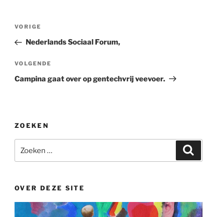
Bericht
Vorig
VORIGE
navigatie
bericht
Nederlands Sociaal Forum,
Volgend
VOLGENDE
bericht
Campina gaat over op gentechvrij veevoer.
ZOEKEN
Zoeken
Zoeke
naar:
OVER DEZE SITE