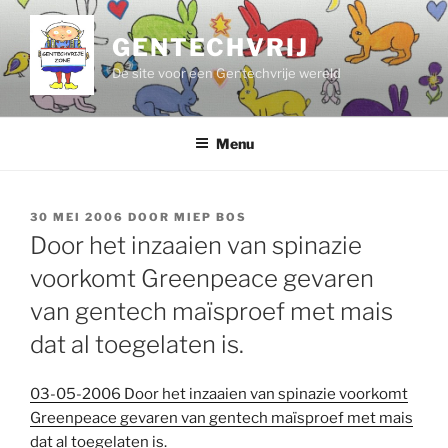
Ga
naar
GENTECHVRIJ
de
De site voor een Gentechvrije wereld
inhoud
Menu
GEPLAATST
30 MEI 2006
DOOR
MIEP BOS
OP
Door het inzaaien van spinazie
voorkomt Greenpeace gevaren
van gentech maïsproef met mais
dat al toegelaten is.
03-05-2006 Door het inzaaien van spinazie voorkomt
Greenpeace gevaren van gentech maïsproef met mais
dat al toegelaten is.