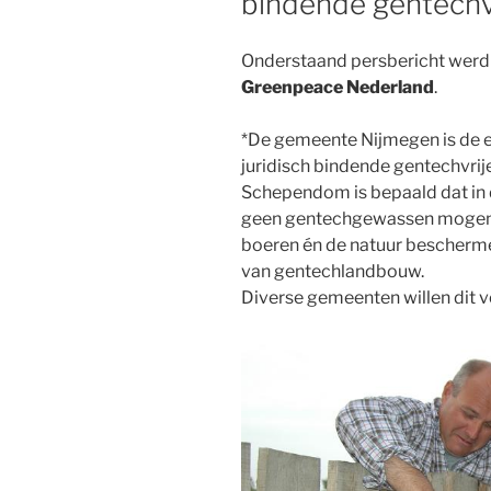
bindende gentechv
Onderstaand persbericht werd
Greenpeace Nederland
.
*De gemeente Nijmegen is de 
juridisch bindende gentechvri
Schependom is bepaald dat in 
geen gentechgewassen mogen 
boeren én de natuur bescherme
van gentechlandbouw.
Diverse gemeenten willen dit 