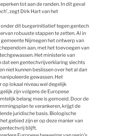
perken tot aan de randen. In dit geval
h’, zegt Dirk Hart van het
nder dit burgerinitiatief tegen gentech
rvan robuuste stappen te zetten. Al in
de gemeente Nijmegen het ontwerp van
chependom aan, met het toevoegen van
ntechgewassen. Het ministerie van
dat een gentechvrijverklaring slechts
 niet kunnen beslissen over het al dan
emanipuleerde gewassen. Het
er op lokaal niveau wel degelijk
lijk zijn volgens de Europese
uimtelijk belang mee is gemoeid. Door de
emmingsplan te verankeren, krijgt de
dende juridische basis. Biologische
het gebied zijn er op deze manier van
ntechvrij blijft.
n bredere Europese beweging van regio’s