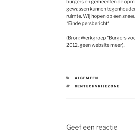
burgers en gemeenten de opm
gewassen kunnen tegenhouden, 
ruimte. Wij hopen op een sneeu
*Einde persbericht*
(Bron: Werkgroep “Burgers voo
2012, geen website meer
).
CATEGORIEËN
ALGEMEEN
TAGS
GENTECHVRIJEZONE
Geef een reactie