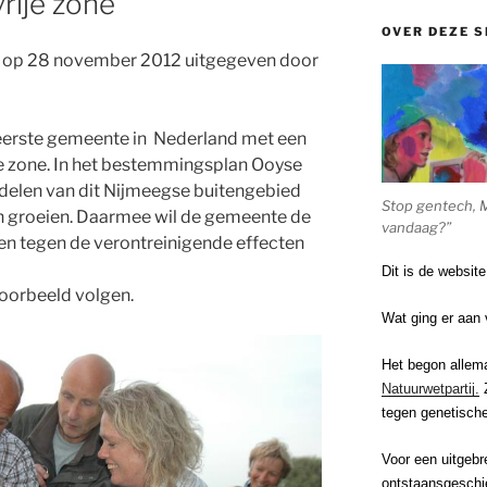
rije zone
OVER DEZE S
 op 28 november 2012 uitgegeven door
eerste gemeente in Nederland met een
je zone. In het bestemmingsplan Ooyse
delen van dit Nijmeegse buitengebied
Stop gentech, 
groeien. Daarmee wil de gemeente de
vandaag?”
n tegen de verontreinigende effecten
Dit is de websit
voorbeeld volgen.
Wat ging er aan 
Het begon allem
Natuurwetpartij.
Z
tegen genetische
Voor een uitgebr
ontstaansgeschi