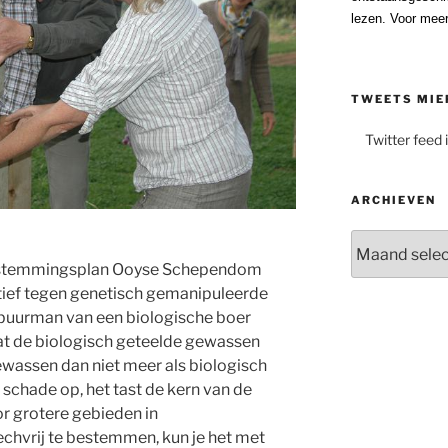
lezen. Voor meer
TWEETS MIE
Twitter feed 
ARCHIEVEN
Archieven
 bestemmingsplan Ooyse Schependom
iatief tegen genetisch gemanipuleerde
 buurman van een biologische boer
at de biologisch geteelde gewassen
ewassen dan niet meer als biologisch
n schade op, het tast de kern van de
r grotere gebieden in
hvrij te bestemmen, kun je het met