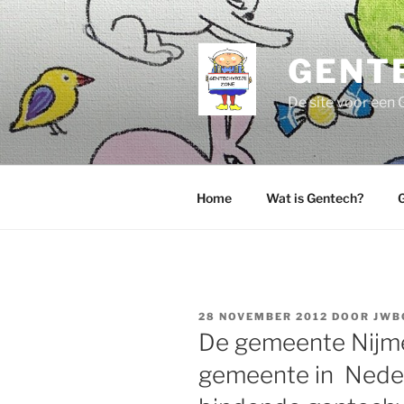
Ga
naar
de
GENT
inhoud
De site voor een 
Home
Wat is Gentech?
G
GEPLAATST
28 NOVEMBER 2012
DOOR
JWB
OP
De gemeente Nijme
gemeente in Neder