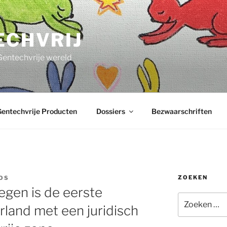
ECHVRIJ
Gentechvrije wereld
entechvrije Producten
Dossiers
Bezwaarschriften
ZOEKEN
OS
gen is de eerste
Zoeken
land met een juridisch
naar: