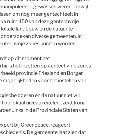
emanipuleerde gewassen weren. Terwijl
issen om nog meer gentechteelt in
ropa ruim 450 van deze gentechvrije
de lokale landbouw en de natuur te
 onderzoeken diverse gemeenten, in
gentechvrije zones kunnen worden
dt op dit moment het
ij is het inzetten op gentechvrije zones
orbeeld provincie Friesland en Borger
 mogelijkheden voor het instellen van
ogische boeren en de natuur niet wil
 op lokaal niveau regelen’, zegt Irona
GroenLinks in de Provinciale Staten van
pert bij Greenpeace, reageert
eschiedenis. De gemeente laat zien dat