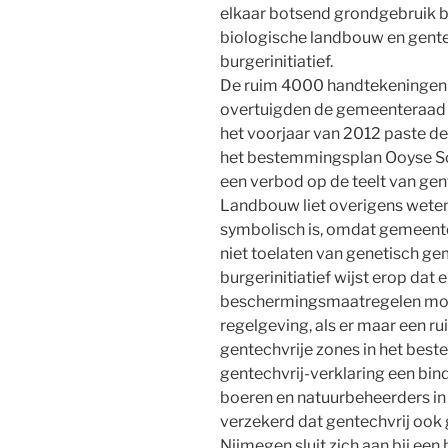
elkaar botsend grondgebruik be
biologische landbouw en gentec
burgerinitiatief.
De ruim 4000 handtekeningen o
overtuigden de gemeenteraad e
het voorjaar van 2012 paste 
het bestemmingsplan Ooyse S
een verbod op de teelt van ge
Landbouw liet overigens weten 
symbolisch is, omdat gemeenten
niet toelaten van genetisch g
burgerinitiatief wijst erop dat 
beschermingsmaatregelen moge
regelgeving, als er maar een r
gentechvrije zones in het best
gentechvrij-verklaring een bin
boeren en natuurbeheerders in 
verzekerd dat gentechvrij ook ge
Nijmegen sluit zich aan bij ee