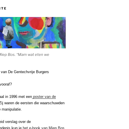
ITE
Miep Bos. “Mam wat eten we
e van De Gentechvrije Burgers
vooraf?
aal in 1996 met een
poster van de
ij waren de eersten die waarschuwden
 manipulatie.
eid verslag over de
edenis kun je
het e-book van Miep Bos