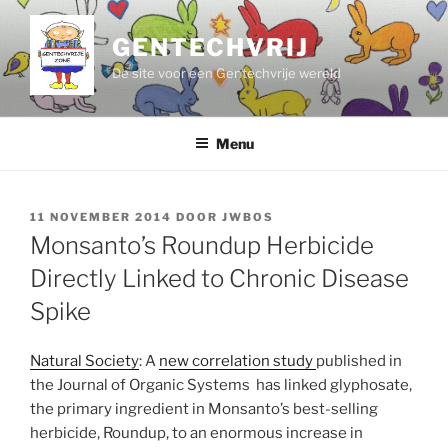
Ga
naar
GENTECHVRIJ
de
De site voor een Gentechvrije wereld
inhoud
Menu
GEPLAATST
11 NOVEMBER 2014
DOOR
JWBOS
OP
Monsanto’s Roundup Herbicide
Directly Linked to Chronic Disease
Spike
Natural Society
: A
new correlation study
published in
the Journal of Organic Systems has linked glyphosate,
the primary ingredient in Monsanto’s best-selling
herbicide, Roundup, to an enormous increase in