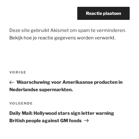
Deze site gebruikt Akismet om spam te verminderen.
Bekijk hoe je reactie gegevens worden verwerkt
.
Bericht
Vorig
VORIGE
navigatie
bericht
Waarschuwing voor Amerikaanse producten in
Nederlandse supermarkten.
Volgend
VOLGENDE
bericht
Daily Mail: Hollywood stars sign letter warning
British people against GM foods