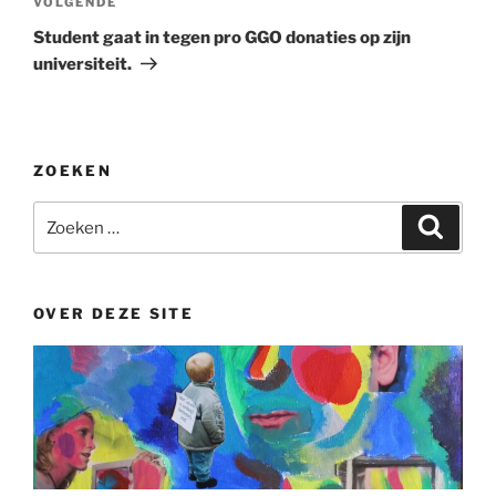
Volgend
VOLGENDE
bericht
Student gaat in tegen pro GGO donaties op zijn
universiteit.
ZOEKEN
Zoeken
Zoeke
naar:
OVER DEZE SITE