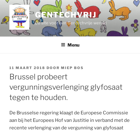
Ga
naar
GENTECHVRIJ
de
De site voor een Gentechvrije wereld
inhoud
Menu
GEPLAATST
11 MAART 2018
DOOR
MIEP BOS
OP
Brussel probeert
vergunningsverlenging glyfosaat
tegen te houden.
De Brusselse regering klaagt de Europese Commissie
aan bij het Europees Hof van Justitie in verband met de
recente verlenging van de vergunning van glyfosaat