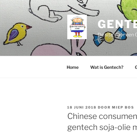
Ga
naar
de
GENT
inhoud
De site voor een 
Home
Wat is Gentech?
G
GEPLAATST
18 JUNI 2018
DOOR
MIEP BOS
OP
Chinese consument 
gentech soja-olie 