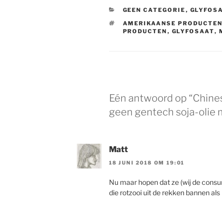
CATEGORIEËN
GEEN CATEGORIE
,
GLYFOS
TAGS
AMERIKAANSE PRODUCTE
PRODUCTEN
,
GLYFOSAAT
,
Eén antwoord op “Chines
geen gentech soja-olie 
Matt
18 JUNI 2018 OM 19:01
Nu maar hopen dat ze (wij de consu
die rotzooi uit de rekken bannen als