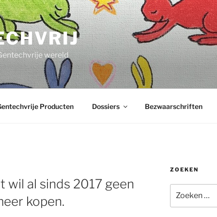
ECHVRIJ
Gentechvrije wereld
entechvrije Producten
Dossiers
Bezwaarschriften
ZOEKEN
wil al sinds 2017 geen
Zoeken
meer kopen.
naar: