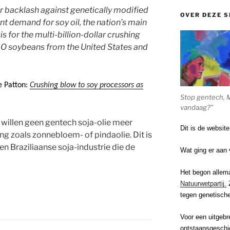
r backlash against genetically modified
OVER DEZE S
t demand for soy oil, the nation’s main
is for the multi-billion-dollar crushing
O soybeans from the United States and
e Patton:
Crushing blow to soy processors as
Stop gentech, 
vandaag?”
illen geen gentech soja-olie meer
Dit is de websit
ng zoals zonnebloem- of pindaolie. Dit is
n Braziliaanse soja-industrie die de
Wat ging er aan 
Het begon allem
Natuurwetpartij.
Z
tegen genetische
Voor een uitgebr
ontstaansgeschi