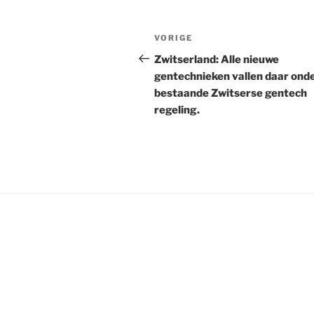
Bericht
Vorig
VORIGE
navigatie
bericht
Zwitserland: Alle nieuwe
gentechnieken vallen daar ond
bestaande Zwitserse gentech
regeling.