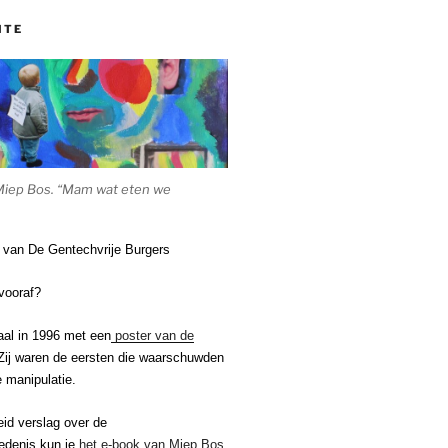
ITE
Miep Bos. “Mam wat eten we
e van De Gentechvrije Burgers
vooraf?
aal in 1996 met een
poster van de
ij waren de eersten die waarschuwden
 manipulatie.
eid verslag over de
edenis kun je
het e-book van Miep Bos