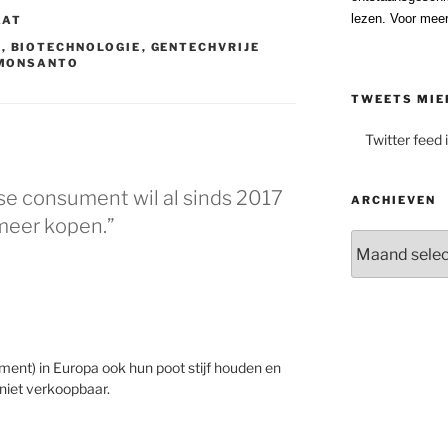
lezen. Voor meer
AAT
N
,
BIOTECHNOLOGIE
,
GENTECHVRIJE
MONSANTO
TWEETS MIE
Twitter feed 
e consument wil al sinds 2017
ARCHIEVEN
meer kopen.”
Archieven
ment) in Europa ook hun poot stijf houden en
 niet verkoopbaar.