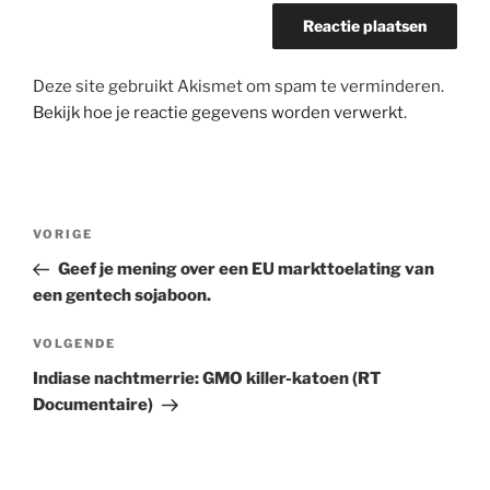
Deze site gebruikt Akismet om spam te verminderen.
Bekijk hoe je reactie gegevens worden verwerkt
.
Bericht
Vorig
VORIGE
navigatie
bericht
Geef je mening over een EU markttoelating van
een gentech sojaboon.
Volgend
VOLGENDE
bericht
Indiase nachtmerrie: GMO killer-katoen (RT
Documentaire)