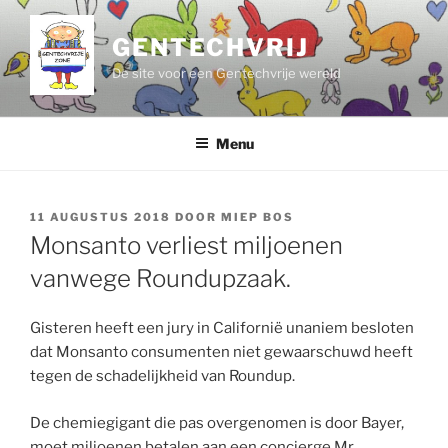
Ga
naar
GENTECHVRIJ
de
De site voor een Gentechvrije wereld
inhoud
Menu
GEPLAATST
11 AUGUSTUS 2018
DOOR
MIEP BOS
OP
Monsanto verliest miljoenen
vanwege Roundupzaak.
Gisteren heeft een jury in Californië unaniem besloten
dat Monsanto consumenten niet gewaarschuwd heeft
tegen de schadelijkheid van Roundup.
De chemiegigant die pas overgenomen is door Bayer,
moet miljoenen betalen aan een concierge Mr.