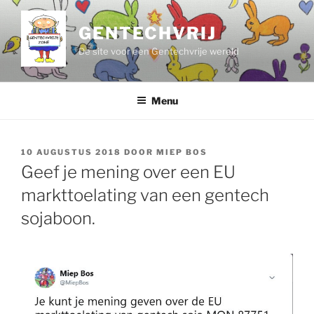
Ga
naar
GENTECHVRIJ
de
De site voor een Gentechvrije wereld
inhoud
Menu
GEPLAATST
10 AUGUSTUS 2018
DOOR
MIEP BOS
OP
Geef je mening over een EU
markttoelating van een gentech
sojaboon.