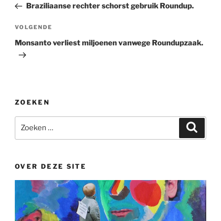
bericht
Braziliaanse rechter schorst gebruik Roundup.
Volgend
VOLGENDE
bericht
Monsanto verliest miljoenen vanwege Roundupzaak.
ZOEKEN
Zoeken
Zoeke
naar:
OVER DEZE SITE