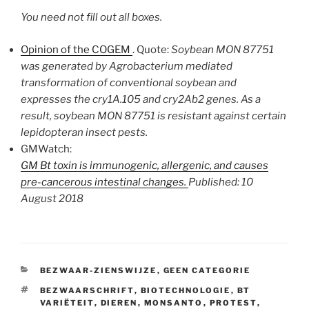
You need not fill out all boxes.
Opinion of the COGEM
. Quote:
Soybean MON 87751
was generated by
Agrobacterium
mediated
transformation of conventional
soybean and
expresses the
cry1A.105
and
cry2Ab2
genes. As a
result, soybean MON 87751 is
resistant against certain
lepidopteran insect pests.
GMWatch:
GM Bt toxin is immunogenic, allergenic, and causes
pre-cancerous intestinal changes.
Published: 10
August 2018
CATEGORIEËN
BEZWAAR-ZIENSWIJZE
,
GEEN CATEGORIE
TAGS
BEZWAARSCHRIFT
,
BIOTECHNOLOGIE
,
BT
VARIËTEIT
,
DIEREN
,
MONSANTO
,
PROTEST
,